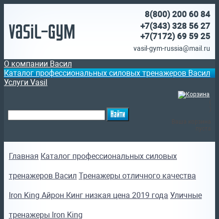
8(800)
200 60 84
Vasil-Gym
+7(343) 328 56 27
+7(7172)
69 59 25
vasil-gym-russia@mail.ru
О компании Васил
Каталог профессиональных силовых тренажеров Васил
Услуги Vasil
(
)
Ваша корзина
пуста
Главная
Каталог профессиональных силовых
тренажеров Васил
Тренажеры отличного качества
Iron King Айрон Кинг низкая цена 2019 года
Уличные
тренажеры Iron King