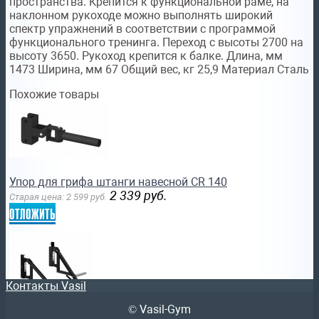
пространства. Крепится к функциональной раме, на
наклонном рукоходе можно выполнять широкий
спектр упражнений в соответствии с программой
функционального тренинга. Переход с высоты 2700 на
высоту 3650. Рукоход крепится к балке. Длина, мм
1473 Ширина, мм 67 Общий вес, кг 25,9 Материал Сталь
Похожие товары
Упор для грифа штанги навесной CR 140
2 339
руб.
Старая цена:
2 599
руб.
отложить
Контакты Vasil
© Vasil-Gym
Рычаги для жима вперед-вверх CR150