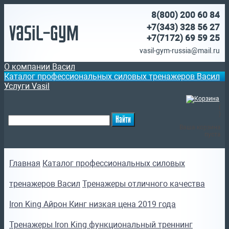
8(800)
200 60 84
Vasil-Gym
+7(343) 328 56 27
+7(7172)
69 59 25
vasil-gym-russia@mail.ru
О компании Васил
Каталог профессиональных силовых тренажеров Васил
Услуги Vasil
(
)
Ваша корзина
пуста
Главная
Каталог профессиональных силовых
тренажеров Васил
Тренажеры отличного качества
Iron King Айрон Кинг низкая цена 2019 года
Тренажеры Iron King функциональный треннинг