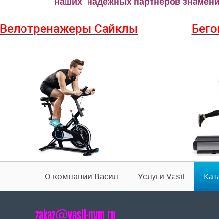
наших надёжных партнёров знаменит
Велотренажеры Сайклы
Бего
Кат
О компании Васил
Услуги Vasil
zakaz@vasil-gym.ru