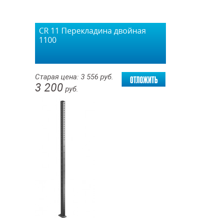
СR 11 Перекладина двойная
1100
отложить
Старая цена:
3 556
руб.
3 200
руб.