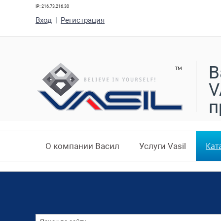
IP: 216.73.216.30
Вход
|
Регистрация
В
V
п
Кат
О компании Васил
Услуги Vasil