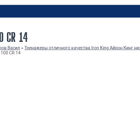
0 СR 14
ров Васил
»
Тренажеры отличного качества Iron King Айрон Кинг ни
100 СR 14