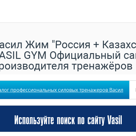
асил Жим "Россия + Казахс
ASIL GYM Официальный са
роизводителя тренажёров
алог профессиональных силовых тренажеров Васил
Используйте поиск по сайту Vasil