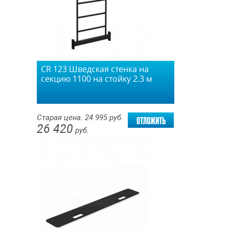
CR 123 Шведская стенка на
секцию 1100 на стойку 2.3 м
отложить
Старая цена:
24 995
руб.
26 420
руб.