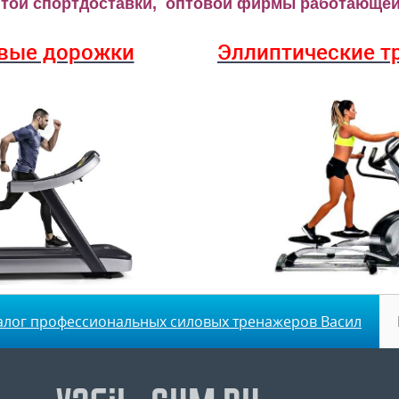
ой спортдоставки, оптовой фирмы работающей 
вые дорожки
Эллиптические
т
алог профессиональных силовых тренажеров Васил