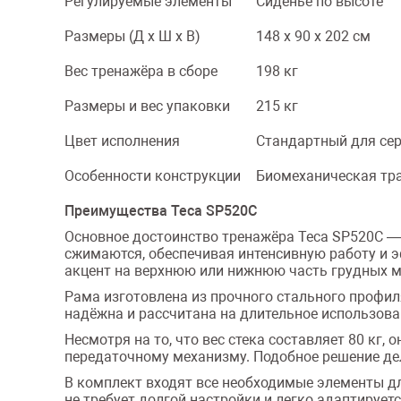
Регулируемые элементы
Сиденье по высоте
Размеры (Д x Ш x В)
148 х 90 х 202 см
Вес тренажёра в сборе
198 кг
Размеры и вес упаковки
215 кг
Цвет исполнения
Стандартный для сери
Особенности конструкции
Биомеханическая тра
Преимущества Teca SP520C
Основное достоинство тренажёра Teca SP520C —
сжимаются, обеспечивая интенсивную работу и 
акцент на верхнюю или нижнюю часть грудных м
Рама изготовлена из прочного стального профил
надёжна и рассчитана на длительное использова
Несмотря на то, что вес стека составляет 80 кг
передаточному механизму. Подобное решение де
В комплект входят все необходимые элементы д
не требует долгой настройки и легко адаптируетс