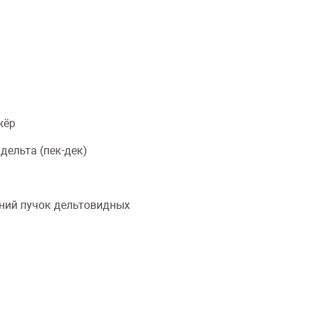
жёр
дельта (пек-дек)
ний пучок дельтовидных