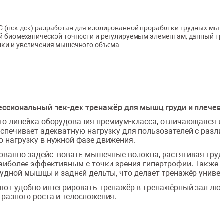
(пек дек) разработан для изолированной проработки грудных мышц
 биомеханической точности и регулируемым элементам, данный т
нки и увеличения мышечного объема.
ессиональный пек-дек тренажёр для мышц груди и плечев
— это линейка оборудования премиум-класса, отличающаяся
беспечивает адекватную нагрузку для пользователей с раз
ю нагрузку в нужной фазе движения.
ованно задействовать мышечные волокна, растягивая гр
аиболее эффективным с точки зрения гипертрофии. Также 
рудной мышцы и задней дельты, что делает тренажёр унив
ляют удобно интегрировать тренажёр в тренажёрный зал л
разного роста и телосложения.