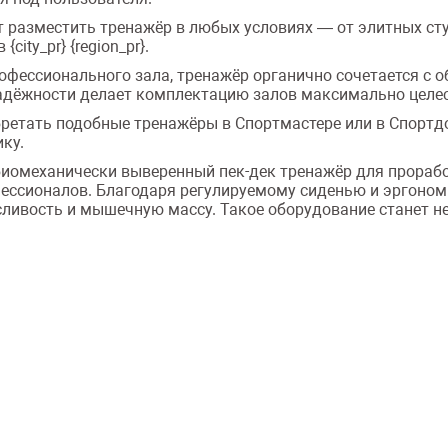
 разместить тренажёр в любых условиях — от элитных сту
ity_pr} {region_pr}.
ессионального зала, тренажёр органично сочетается с обор
и надёжности делает комплектацию залов максимально целе
бретать подобные тренажёры в Спортмастере или в Спортд
ку.
иомеханически выверенный пек-дек тренажёр для прорабо
фессионалов. Благодаря регулируемому сиденью и эргоном
сливость и мышечную массу. Такое оборудование станет 