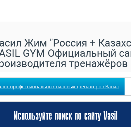
асил Жим "Россия + Казахс
ASIL GYM Официальный са
роизводителя тренажёров
алог профессиональных силовых тренажеров Васил
Используйте поиск по сайту Vasil