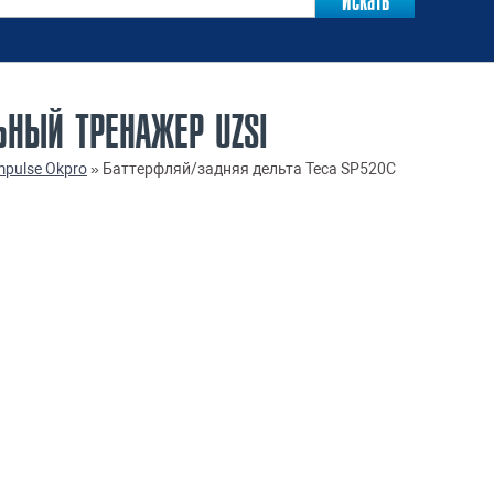
ЬНЫЙ ТРЕНАЖЕР UZSI
pulse Okpro
»
Баттерфляй/задняя дельта Teca SP520C