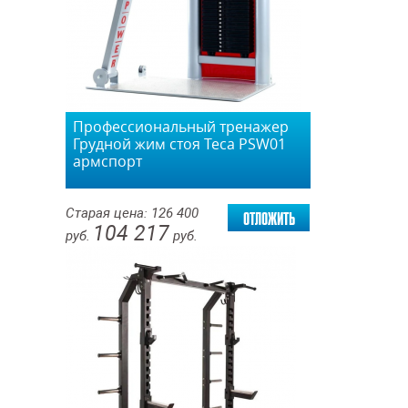
Профессиональный тренажер
Грудной жим стоя Teca PSW01
армспорт
отложить
Старая цена:
126 400
104 217
руб.
руб.