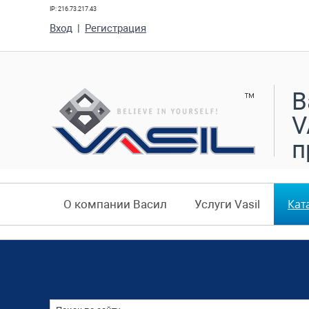
IP: 216.73.217.43
Вход
|
Регистрация
В
V
п
Кат
О компании Васил
Услуги Vasil