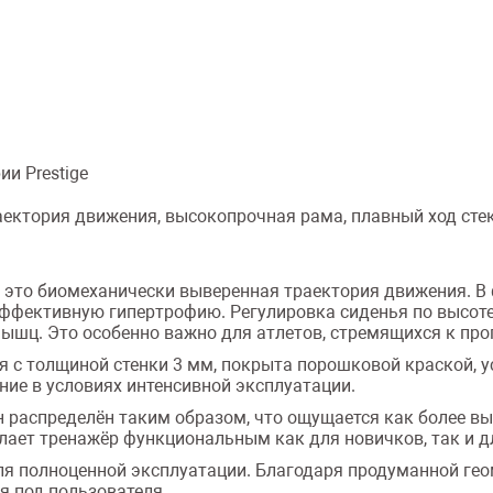
и Prestige
ектория движения, высокопрочная рама, плавный ход сте
 это биомеханически выверенная траектория движения. В
эффективную гипертрофию. Регулировка сиденья по высоте
ышц. Это особенно важно для атлетов, стремящихся к пр
я с толщиной стенки 3 мм, покрыта порошковой краской, у
ние в условиях интенсивной эксплуатации.
, он распределён таким образом, что ощущается как более 
лает тренажёр функциональным как для новичков, так и д
ля полноценной эксплуатации. Благодаря продуманной ге
я под пользователя.