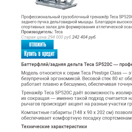
Профессиональный грузоблочный тренажёр Teca SP520C 
заднего пучка дельтовидной мышцы. Благодаря высокой
спортивных залах для формирования атлетической оса
Производитель:
Teca
Старая цена:
294 000
руб.
242 404
руб.
отложить
Купить в кредит
Баттерфляй/задняя дельта Teca SP520C — проф
Модель относится к серии Teca Prestige Class 
безупречной эргономикой. Весовой стек 80 кг о
работает плавно и бесшумно, обеспечивая точну
Тренажёр Teca SP520C даёт возможность изолир
их сокращая — именно такой подход считается н
рычагов происходит акцент на разные участки г
Компактные габариты (148 х 90 х 202 см) позво
обеспечивает комфортную посадку спортсменам 
Технические характеристики