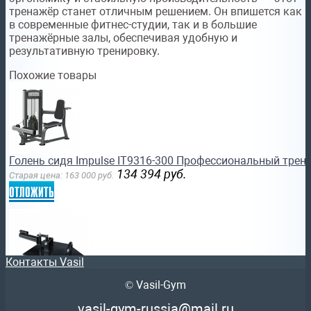
тренажёр станет отличным решением. Он впишется как
в современные фитнес-студии, так и в большие
тренажёрные залы, обеспечивая удобную и
результативную тренировку.
Похожие товары
Голень сидя Impulse IT9316-300 Профессиональный трен
134 394
руб.
Старая цена:
163 000
руб.
отложить
Контакты Vasil
© Vasil-Gym
Тренажер Landmine/T-образная тяга для тренировки ко
13 687
руб.
Старая цена:
16 600
руб.
vasil-gym-russia@mail.ru