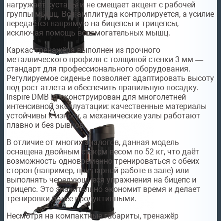
нагружает суставы и не смещает акцент с рабочей
группы мышц. Вся амплитуда контролируется, а усилие
передаётся напрямую на бицепсы и трицепсы,
исключая помощь вспомогательных мышц.
Каркас тренажёра выполнен из прочного
металлического профиля с толщиной стенки 3 мм —
стандарт для профессионального оборудования.
Регулируемое сиденье позволяет адаптировать высоту
под рост атлета и обеспечить правильную посадку.
Inspire DMBT1 сконструирован для многолетней
интенсивной эксплуатации: качественные материалы
устойчивы к износу, а механические узлы работают
плавно и без рывков.
В отличие от многих аналогов, данная модель
оснащена двойным стеком весом по 52 кг, что даёт
возможность одновременно тренироваться с обеих
сторон (например, при парной работе в зале) или
выполнять чередующиеся упражнения на бицепс и
трицепс. Это значительно экономит время и делает
тренировки более продуктивными.
Несмотря на компактные габариты, тренажёр