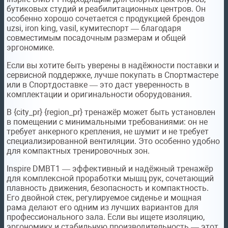
бутиковых студий и реабилитационных центров. Он
особенно хорошо сочетается с продукцией брендов
uzsi, iron king, vasil, кумитеспорт — благодаря
совместимым посадочным размерам и общей
эргономике.
Если вы хотите быть уверены в надёжности поставки и
сервисной поддержке, лучше покупать в Спортмастере
или в Спортдоставке — это даст уверенность в
комплектации и оригинальности оборудования.
В {city_pr} {region_pr} тренажёр может быть установлен
в помещении с минимальными требованиями: он не
требует анкерного крепления, не шумит и не требует
специализированной вентиляции. Это особенно удобно
для компактных тренировочных зон.
Inspire DMBT1 — эффективный и надёжный тренажёр
для комплексной проработки мышц рук, сочетающий
плавность движения, безопасность и компактность.
Его двойной стек, регулируемое сиденье и мощная
рама делают его одним из лучших вариантов для
профессионального зала. Если вы ищете изоляцию,
эргономику и стабильную производительность — этот