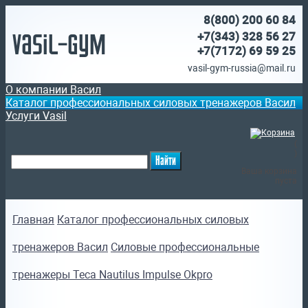
8(800)
200 60 84
Vasil-Gym
+7(343) 328 56 27
+7(7172)
69 59 25
vasil-gym-russia@mail.ru
О компании Васил
Каталог профессиональных силовых тренажеров Васил
Услуги Vasil
(
)
Ваша корзина
пуста
Главная
Каталог профессиональных силовых
тренажеров Васил
Силовые профессиональные
тренажеры Teca Nautilus Impulse Okpro