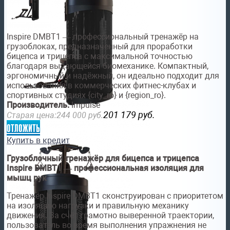
Inspire DMBT1 — профессиональный тренажёр на
грузоблоках, предназначенный для проработки
бицепса и трицепса с максимальной точностью
благодаря выдающейся биомеханике. Компактный,
эргономичный и надёжный, он идеально подходит для
использования в коммерческих фитнес-клубах и
спортивных студиях {city_ro} и {region_ro}.
Производитель:
Impulse
201 179
руб.
Старая цена:
244 000
руб.
отложить
Купить в кредит
Грузоблочный тренажёр для бицепса и трицепса
Inspire DMBT1 — профессиональная изоляция для
мышц рук
Тренажёр Inspire DMBT1 сконструирован с приоритетом
на изоляцию нагрузки и правильную механику
движения. За счёт грамотно выверенной траектории,
пользователь во время выполнения упражнения не