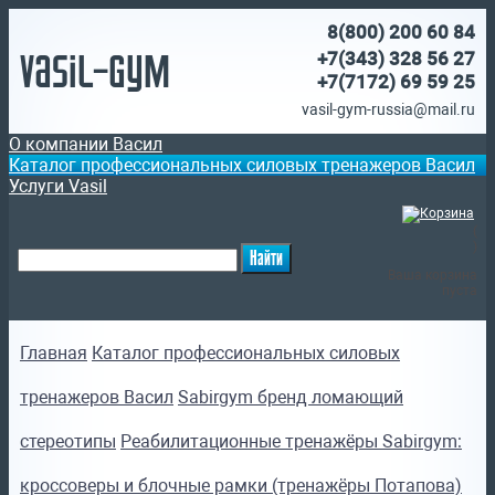
8(800)
200 60 84
Vasil-Gym
+7(343) 328 56 27
+7(7172)
69 59 25
vasil-gym-russia@mail.ru
О компании Васил
Каталог профессиональных силовых тренажеров Васил
Услуги Vasil
(
)
Ваша корзина
пуста
Главная
Каталог профессиональных силовых
тренажеров Васил
Sabirgym бренд ломающий
стереотипы
Реабилитационные тренажёры Sabirgym:
кроссоверы и блочные рамки (тренажёры Потапова)