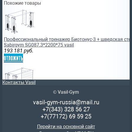
Похожие товары
Профессиональный тренажер Биотонус-3 + шведская стен
Sabirgym SG087.3*2200*75 vasil
193 181
руб.
отложить
Контакты Vasil
© Vasil-Gym
Реабилитационный комплекс со шведской стенкой трена
vasil-gym-russia@mail.ru
SG085.2*100 для кинезитерапии vasil
+7(343)
328 56 27
147 752
руб.
+7(77172)
69 59 25
отложить
Перейти на основной сайт