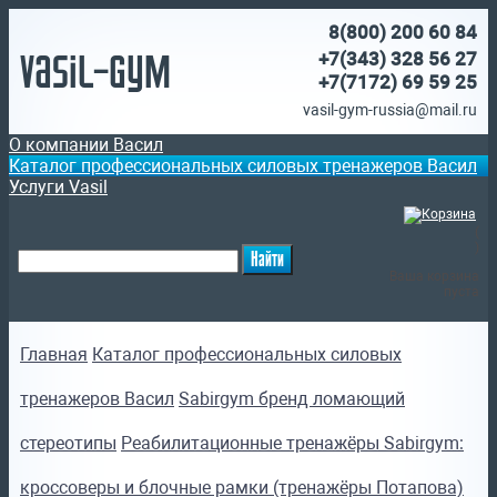
8(800)
200 60 84
Vasil-Gym
+7(343) 328 56 27
+7(7172)
69 59 25
vasil-gym-russia@mail.ru
О компании Васил
Каталог профессиональных силовых тренажеров Васил
Услуги Vasil
(
)
Ваша корзина
пуста
Главная
Каталог профессиональных силовых
тренажеров Васил
Sabirgym бренд ломающий
стереотипы
Реабилитационные тренажёры Sabirgym:
кроссоверы и блочные рамки (тренажёры Потапова)