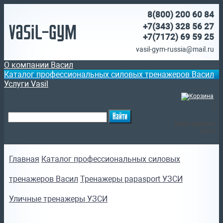
8(800)
200 60 84
Vasil-Gym
+7(343) 328 56 27
+7(7172)
69 59 25
vasil-gym-russia@mail.ru
О компании Васил
Каталог профессиональных силовых тренажеров Васил
Услуги Vasil
(
)
Ваша корзина
пуста
Главная
Каталог профессиональных силовых
тренажеров Васил
Тренажеры papasport УЗСИ
Уличные тренажеры УЗСИ