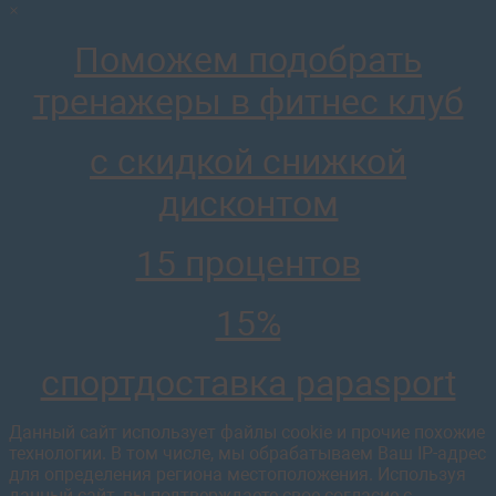
×
ARMS057 Ковбой роспитспорт
44 130
руб.
Поможем подобрать
отложить
тренажеры в фитнес клуб
с скидкой снижкой
дисконтом
Теннисный стол дворовый Armssport ARLS014L уличный 
столешницей василжим
15 процентов
50 009
руб.
отложить
15%
спортдоставка papasport
Данный сайт использует файлы cookie и прочие похожие
технологии. В том числе, мы обрабатываем Ваш IP-адрес
для определения региона местоположения. Используя
данный сайт, вы подтверждаете свое согласие с