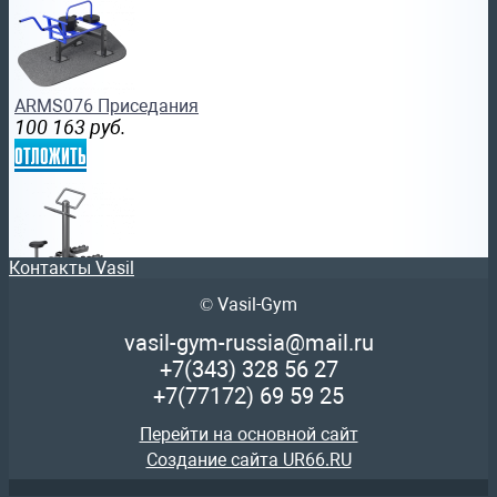
ARMS076 Приседания
100 163
руб.
отложить
Контакты Vasil
© Vasil-Gym
ARMS061.2 Велосипед + Степ для двоих
50 722
руб.
vasil-gym-russia@mail.ru
отложить
+7(343)
328 56 27
+7(77172)
69 59 25
Перейти на основной сайт
Создание сайта UR66.RU