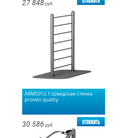
отложить
27 848
руб.
ARMS012.1 Шведская стенка
proven quality
отложить
30 586
руб.