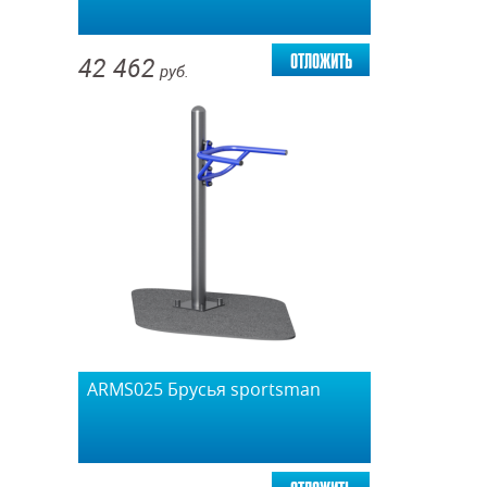
отложить
42 462
руб.
ARMS025 Брусья sportsman