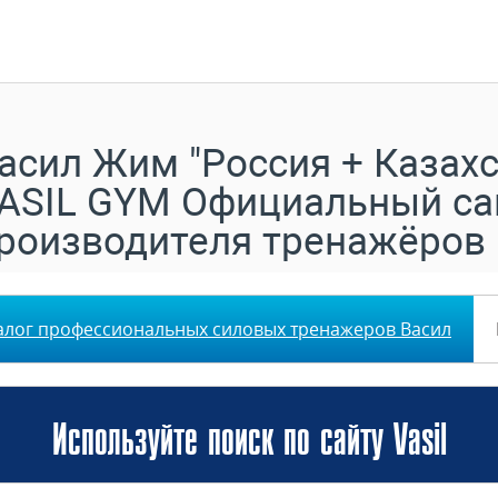
асил Жим "Россия + Казахс
ASIL GYM Официальный са
роизводителя тренажёров
алог профессиональных силовых тренажеров Васил
Используйте поиск по сайту Vasil