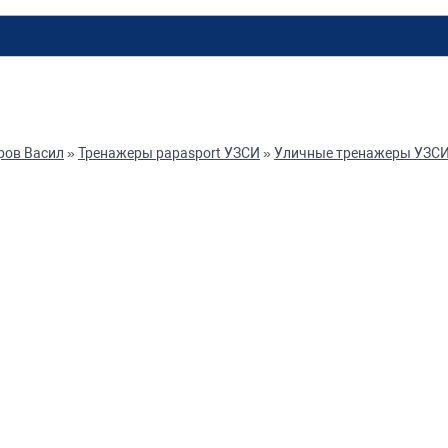
ров Васил
»
Тренажеры papasport УЗСИ
»
Уличные тренажеры УЗС