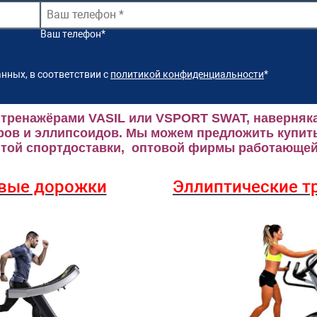
Ваш телефон
*
нных, в соответствии с
политикой конфиденциальности
*
 тренажёрами VASIL или VSPORT SWAT, наверняка
ров и эллипсоидов.
Мы можем предложить купить
ой спортдоставки, оптовой фирмы работающей 
вые дорожки
Эллиптические
т