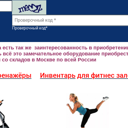
Проверочный код
*
 есть так же заинтересованность в приобретени
 всё это замечательное оборудование приобрест
со складов в Москве по всей России
ренажёры
Инвентарь
для фитнес за