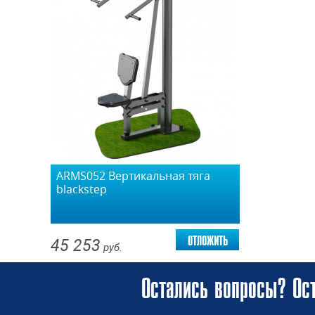
ARMS052 Вертикальная тяга
blackstep
отложить
45 253
руб.
Остались вопросы? Ост