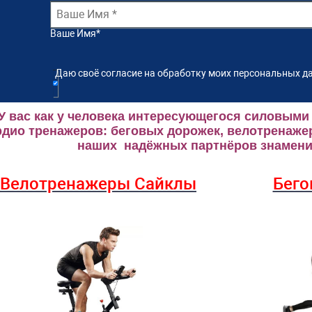
Ваше Имя
*
Даю своё согласие на обработку моих персональных да
У вас как у человека интересующегося силовыми
рдио тренажеров: беговых дорожек, велотренаже
наших надёжных партнёров знаменит
Велотренажеры Сайклы
Бего