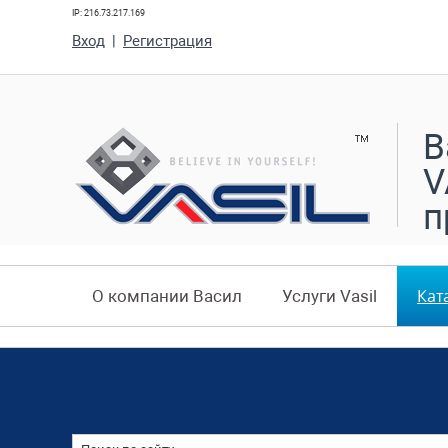
IP: 216.73.217.169
Вход
|
Регистрация
В
V
п
Кат
О компании Васил
Услуги Vasil