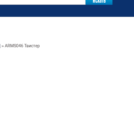
И
»
ARMS046 Твистер