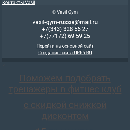
Контакты Vasil
© Vasil-Gym
ARMS047 Детский твистер (тройной)
44 130
руб.
vasil-gym-russia@mail.ru
отложить
+7(343)
328 56 27
+7(77172)
69 59 25
Перейти на основной сайт
Создание сайта UR66.RU
×
ARMS012 Турник с лестницей swat
42 462
руб.
Поможем подобрать
отложить
тренажеры в фитнес клуб
с скидкой снижкой
дисконтом
ARMS042 Лыжник тренажеры для похудения роспитспор
39 077
руб.