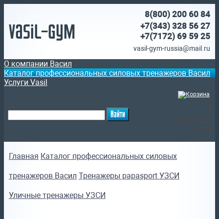
8(800)
200 60 84
Vasil-Gym
+7(343) 328 56 27
+7(7172)
69 59 25
vasil-gym-russia@mail.ru
О компании Васил
Каталог профессиональных силовых тренажеров Васил
Услуги Vasil
(
)
Ваша корзина
пуста
Главная
Каталог профессиональных силовых
тренажеров Васил
Тренажеры papasport УЗСИ
Уличные тренажеры УЗСИ