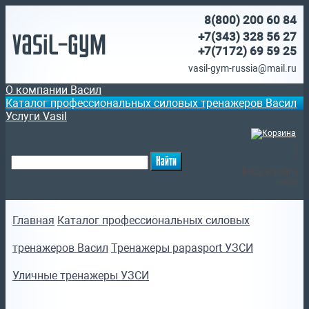
8(800)
200 60 84
Vasil-Gym
+7(343) 328 56 27
+7(7172)
69 59 25
vasil-gym-russia@mail.ru
О компании Васил
Каталог профессиональных силовых тренажеров Васил
Услуги Vasil
(
)
Ваша корзина
пуста
Главная
Каталог профессиональных силовых
тренажеров Васил
Тренажеры papasport УЗСИ
Уличные тренажеры УЗСИ