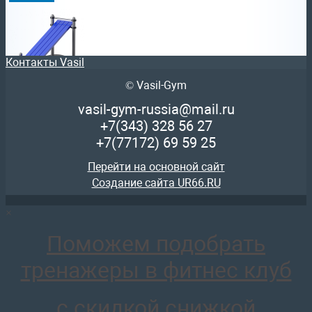
Контакты Vasil
© Vasil-Gym
ARMS020.1 Скамья для пресса sportsman
46 159
руб.
vasil-gym-russia@mail.ru
отложить
+7(343)
328 56 27
+7(77172)
69 59 25
Перейти на основной сайт
Создание сайта UR66.RU
×
ARMS018.1 Турник с брусьями и лавкой для пресса росп
127 384
руб.
Поможем подобрать
отложить
тренажеры в фитнес клуб
с скидкой снижкой