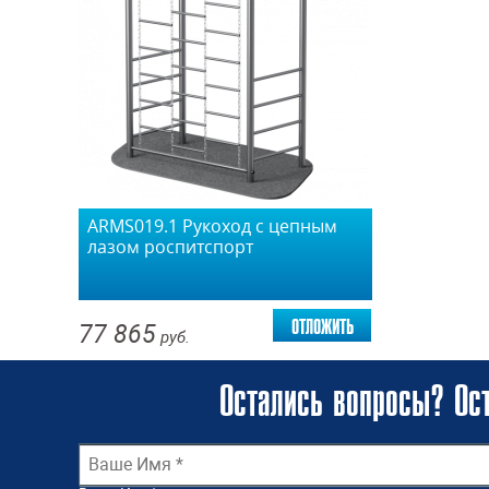
ARMS019.1 Рукоход с цепным
лазом роспитспорт
отложить
77 865
руб.
Остались вопросы? Ост