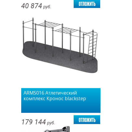
отложить
40 874
руб.
ARMS016 Атлетический
комплекс Кронос blackstep
отложить
179 144
руб.