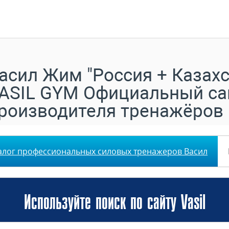
асил Жим "Россия + Казахс
ASIL GYM Официальный са
роизводителя тренажёров
алог профессиональных силовых тренажеров Васил
Используйте поиск по сайту Vasil