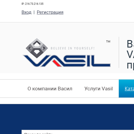
IP: 216.73.216.135
Вход
|
Регистрация
В
V
п
Кат
О компании Васил
Услуги Vasil