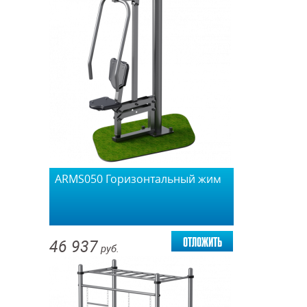
ARMS050 Горизонтальный жим
отложить
46 937
руб.