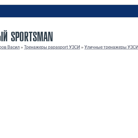
ЫЙ SPORTSMAN
ров Васил
»
Тренажеры papasport УЗСИ
»
Уличные тренажеры УЗС