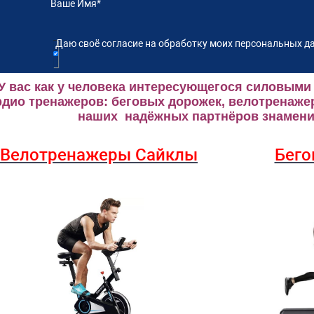
Ваше Имя
*
Даю своё согласие на обработку моих персональных да
У вас как у человека интересующегося силовыми
рдио тренажеров: беговых дорожек, велотренаже
наших надёжных партнёров знаменит
Велотренажеры Сайклы
Бего