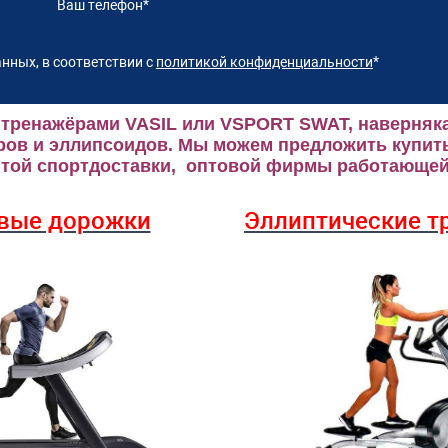
Ваш телефон
*
нных, в соответствии с
политикой конфиденциальности
*
 тренажёрами VASIL или VSPORT SWAT, наверняка
ров и эллипсоидов.
Мы можем предложить купить
ой спортдоставки, оптовой фирмы работающей 
вые дорожки
Эллиптические
т