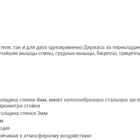
теля, так и для двух одновременно Держась за переклади
чайшие мышцы спины, грудные мышцы, бицепсы, трицепсы
олщина стенки 4мм, имеет куполообразную стальную загл
 диаметра стойки
толщина стенки 3мм.
мм
кция
ойчивая к атмосферному воздействию