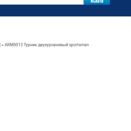
И
»
ARMS013 Турник двухуровневый sportsman