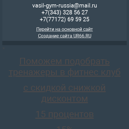
24 648
руб.
vasil-gym-russia@mail.ru
отложить
+7(343)
328 56 27
+7(77172)
69 59 25
Перейти на основной сайт
Создание сайта UR66.RU
×
ARMS020 Скамья для пресса sportsman
19 426
руб.
Поможем подобрать
отложить
тренажеры в фитнес клуб
с скидкой снижкой
дисконтом
ARMS070 Маятник
42 221
руб.
15 процентов
отложить