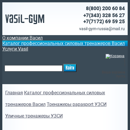
8(800)
200 60 84
Vasil-Gym
+7(343) 328 56 27
+7(7172)
69 59 25
vasil-gym-russia@mail.ru
О компании Васил
Каталог профессиональных силовых тренажеров Васил
Услуги Vasil
(
)
Ваша корзина
пуста
Главная
Каталог профессиональных силовых
тренажеров Васил
Тренажеры papasport УЗСИ
Уличные тренажеры УЗСИ