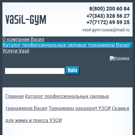
8(800)
200 60 84
Vasil-Gym
+7(343) 328 56 27
+7(7172)
69 59 25
vasil-gym-russia@mail.ru
О компании Васил
Каталог профессиональных силовых тренажеров Васил
Услуги Vasil
(
)
Ваша корзина
пуста
Главная
Каталог профессиональных силовых
тренажеров Васил
Тренажеры papasport УЗСИ
Скамья
для жима и пресса УЗСИ