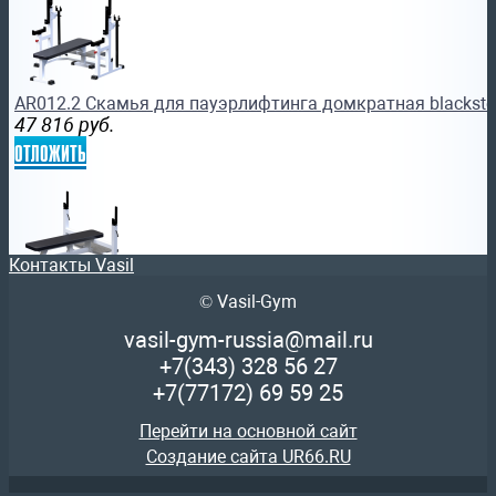
AR012.2 Скамья для пауэрлифтинга домкратная blackste
47 816
руб.
отложить
Контакты Vasil
© Vasil-Gym
AR011 Скамья для жима штанги роспитспорт
26 851
руб.
vasil-gym-russia@mail.ru
отложить
+7(343)
328 56 27
+7(77172)
69 59 25
Перейти на основной сайт
Создание сайта UR66.RU