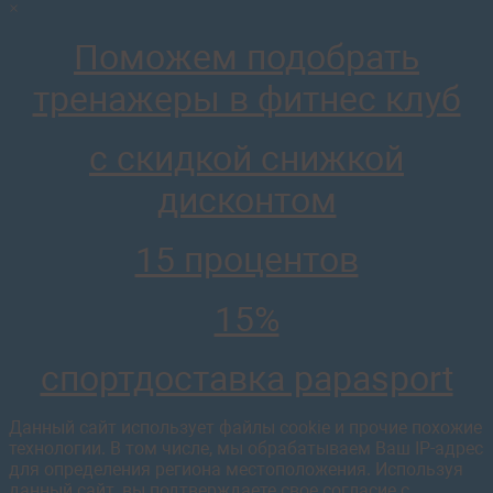
×
AR010 Скамья для жима лежа proven quality
64 974
руб.
Поможем подобрать
отложить
тренажеры в фитнес клуб
с скидкой снижкой
дисконтом
AR012.1 Скамья для жима со страховкой proven quality
45 581
руб.
15 процентов
отложить
15%
спортдоставка papasport
Данный сайт использует файлы cookie и прочие похожие
технологии. В том числе, мы обрабатываем Ваш IP-адрес
для определения региона местоположения. Используя
данный сайт, вы подтверждаете свое согласие с