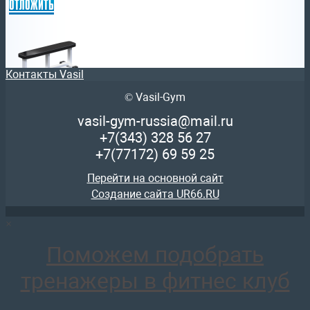
отложить
Контакты Vasil
© Vasil-Gym
AR001 Скамья горизонтальная swat
13 041
руб.
vasil-gym-russia@mail.ru
отложить
+7(343)
328 56 27
+7(77172)
69 59 25
Перейти на основной сайт
Создание сайта UR66.RU
×
AR400 Монолифт
137 955
руб.
Поможем подобрать
отложить
тренажеры в фитнес клуб