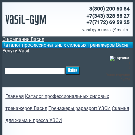
8(800)
200 60 84
Vasil-Gym
+7(343) 328 56 27
+7(7172)
69 59 25
vasil-gym-russia@mail.ru
О компании Васил
Каталог профессиональных силовых тренажеров Васил
Услуги Vasil
(
)
Ваша корзина
пуста
Главная
Каталог профессиональных силовых
тренажеров Васил
Тренажеры papasport УЗСИ
Скамья
для жима и пресса УЗСИ