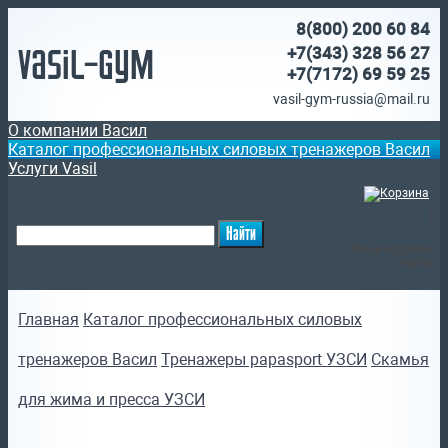
8(800)
200 60 84
Vasil-Gym
+7(343) 328 56 27
+7(7172)
69 59 25
vasil-gym-russia@mail.ru
О компании Васил
Каталог профессиональных силовых тренажеров Васил
Услуги Vasil
(
)
Ваша корзина
пуста
Главная
Каталог профессиональных силовых
тренажеров Васил
Тренажеры papasport УЗСИ
Скамья
для жима и пресса УЗСИ