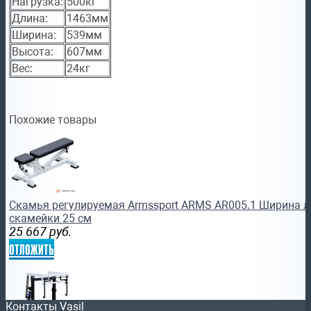
Нагрузка:
500кг
Длина:
1463мм
Ширина:
539мм
Высота:
607мм
Вес:
24кг
Похожие товары
Скамья регулируемая Armssport ARMS AR005.1 Ширина л
скамейки 25 см
25 667
руб.
отложить
Контакты Vasil