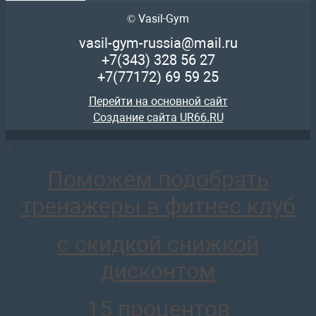
© Vasil-Gym
AR400 Монолифт
vasil-gym-russia@mail.ru
137 955
руб.
+7(343)
328 56 27
отложить
+7(77172)
69 59 25
Перейти на основной сайт
Создание сайта UR66.RU
×
AR012 Скамья для штанги со стойками горизонтальная 
Поможем подобрать
30 336
руб.
отложить
тренажеры в фитнес клуб
с скидкой снижкой
дисконтом
AR015 Скамья для французского жима роспитспорт
15 процентов
28 255
руб.