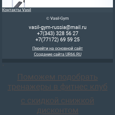
Контакты Vasil
© Vasil-Gym
AR014 Скамья для штанги со стойками наклонная 30 гр
30 428
руб.
vasil-gym-russia@mail.ru
отложить
+7(343)
328 56 27
+7(77172)
69 59 25
Перейти на основной сайт
Создание сайта UR66.RU
×
AR016 Стул для жима штанги сидя
28 369
руб.
Поможем подобрать
отложить
тренажеры в фитнес клуб
с скидкой снижкой
дисконтом
AR001 Скамья горизонтальная swat