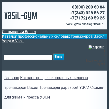
8(800)
200 60 84
Vasil-Gym
+7(343) 328 56 27
+7(7172)
69 59 25
vasil-gym-russia@mail.ru
О компании Васил
Каталог профессиональных силовых тренажеров Васил
Услуги Vasil
(
)
Ваша корзина
пуста
Главная
Каталог профессиональных силовых
тренажеров Васил
Тренажеры papasport УЗСИ
Скамья
для жима и пресса УЗСИ