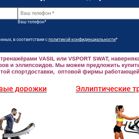
Ваш телефон
*
нных, в соответствии с
политикой конфиденциальности
*
 тренажёрами VASIL или VSPORT SWAT, наверняка
ров и эллипсоидов.
Мы можем предложить купить
ой спортдоставки, оптовой фирмы работающей 
вые дорожки
Эллиптические
т