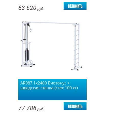
отложить
83 620
руб.
AR087.1х2400 Биотонус +
шведская стенка (стек 100 кг)
отложить
77 786
руб.