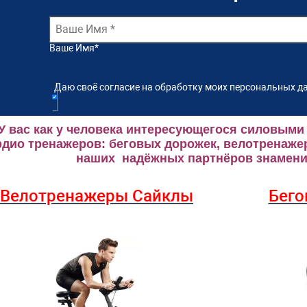
Ваше Имя
*
Даю своё согласие на обработку моих персональных да
У вас как у человека интересующегося силовыми
рдио тренажеров: беговых дорожек, велотренаже
наших надёжных партнёров знаменит
Велотренажеры Сайклы
Бего