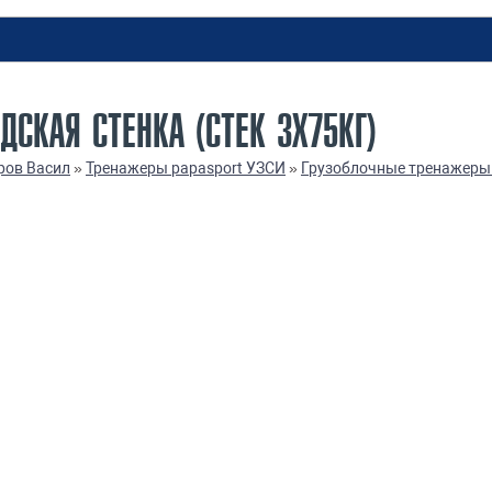
ДСКАЯ СТЕНКА (СТЕК 3Х75КГ)
ров Васил
»
Тренажеры papasport УЗСИ
»
Грузоблочные тренажеры 