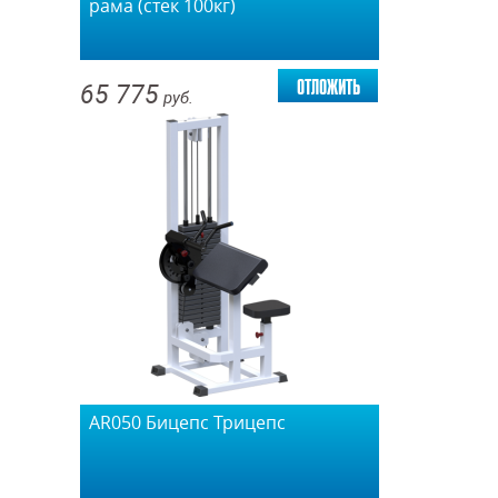
рама (стек 100кг)
отложить
65 775
руб.
AR050 Бицепс Трицепс