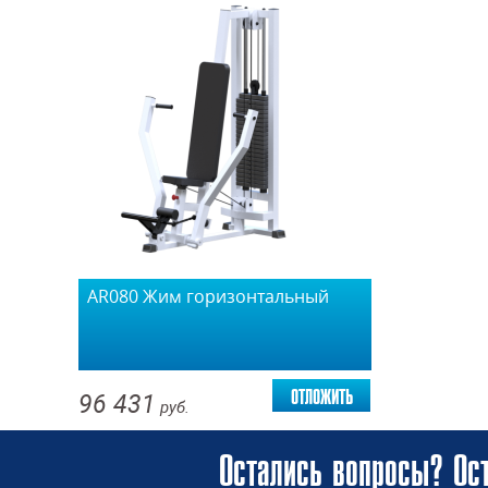
AR080 Жим горизонтальный
отложить
96 431
руб.
Остались вопросы? Ост