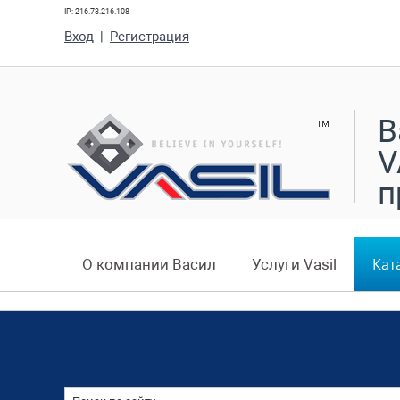
IP: 216.73.216.108
Вход
|
Регистрация
В
V
п
Кат
О компании Васил
Услуги Vasil