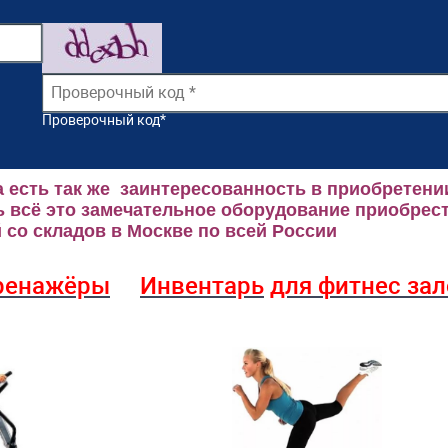
Проверочный код
*
 есть так же заинтересованность в приобретени
 всё это замечательное оборудование приобрест
со складов в Москве по всей России
ренажёры
Инвентарь
для фитнес за