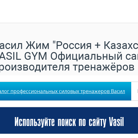
асил Жим "Россия + Казахс
ASIL GYM Официальный са
роизводителя тренажёров
алог профессиональных силовых тренажеров Васил
Используйте поиск по сайту Vasil