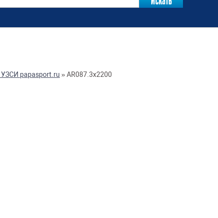
УЗСИ papasport.ru
»
AR087.3х2200