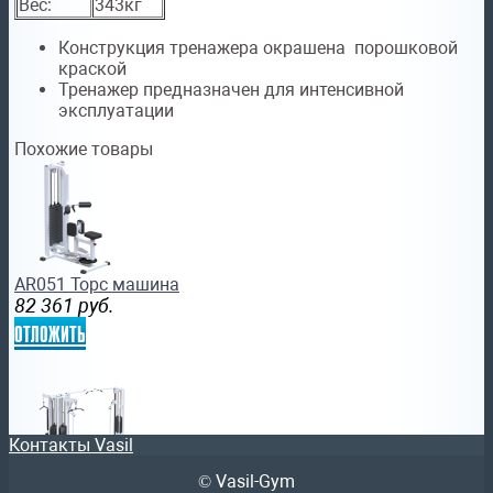
Вес:
343кг
Конструкция тренажера окрашена порошковой
краской
Тренажер предназначен для интенсивной
эксплуатации
Похожие товары
AR051 Торс машина
82 361
руб.
отложить
Контакты Vasil
© Vasil-Gym
AR093х5х100 Блочная станция (стек 5х100кг)