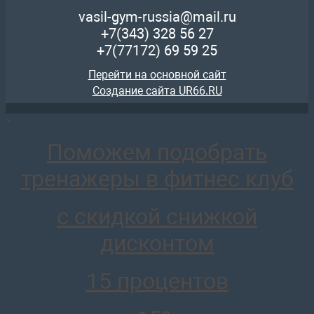
398 421
руб.
vasil-gym-russia@mail.ru
отложить
+7(343)
328 56 27
+7(77172)
69 59 25
Перейти на основной сайт
Создание сайта UR66.RU
×
AR049.1 Турник-брусья с противовесом
101 464
руб.
Поможем подобрать
отложить
тренажеры в фитнес клуб
с скидкой снижкой
дисконтом
AR086.1х2400 Биотонус-1 (стек 75кг)
76 642
руб.
15 процентов
отложить