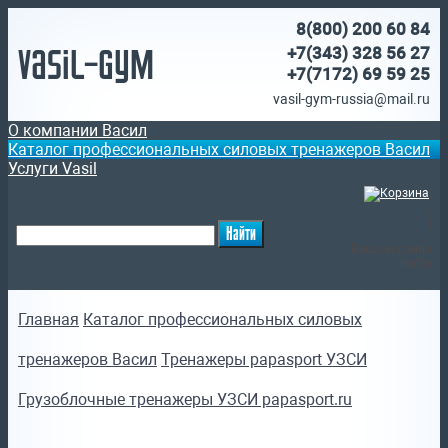
8(800)
200 60 84
Vasil-Gym
+7(343) 328 56 27
+7(7172)
69 59 25
vasil-gym-russia@mail.ru
О компании Васил
Каталог профессиональных силовых тренажеров Васил
Услуги Vasil
(
)
Ваша корзина
пуста
Главная
Каталог профессиональных силовых
тренажеров Васил
Тренажеры papasport УЗСИ
Грузоблочные тренажеры УЗСИ papasport.ru