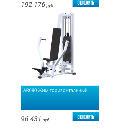
отложить
192 176
руб.
AR080 Жим горизонтальный
отложить
96 431
руб.