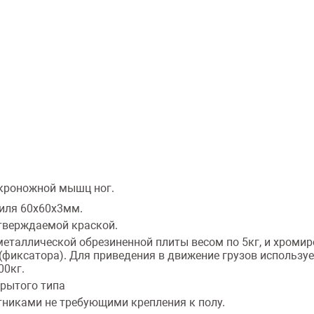
кроножной мышц ног.
иля 60х60х3мм.
тверждаемой краской.
 металлической обрезиненной плиты весом по 5кг, и хром
иксатора). Для приведения в движение грузов используетс
00кг.
крытого типа
никами не требующими крепления к полу.