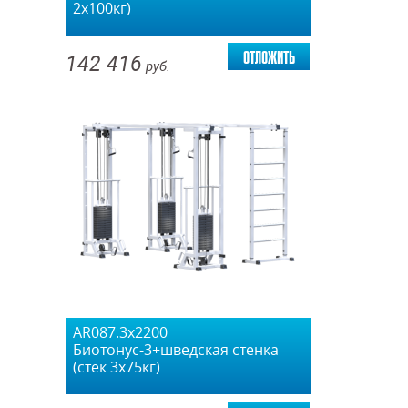
2х100кг)
отложить
142 416
руб.
AR087.3х2200
Биотонус-3+шведская стенка
(стек 3х75кг)