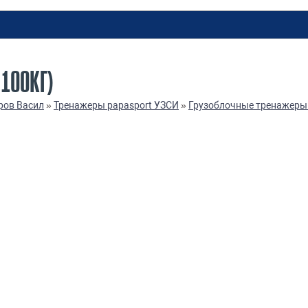
100КГ)
ров Васил
»
Тренажеры papasport УЗСИ
»
Грузоблочные тренажеры 