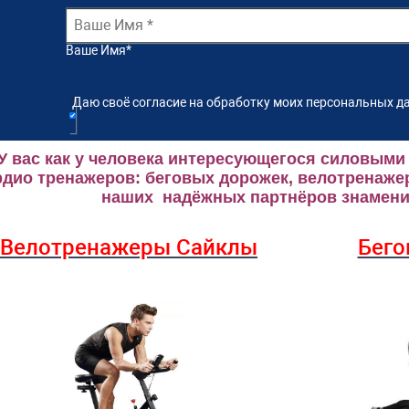
Ваше Имя
*
Даю своё согласие на обработку моих персональных да
У вас как у человека интересующегося силовыми
рдио тренажеров: беговых дорожек, велотренаже
наших надёжных партнёров знаменит
Велотренажеры Сайклы
Бего