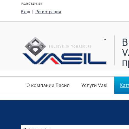
IP: 216.73.216.168
Вход
|
Регистрация
В
V
п
Кат
О компании Васил
Услуги Vasil