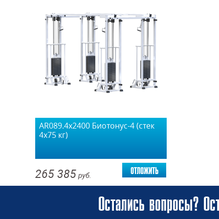
AR089.4х2400 Биотонус-4 (стек
4х75 кг)
отложить
265 385
руб.
Остались вопросы? Ост