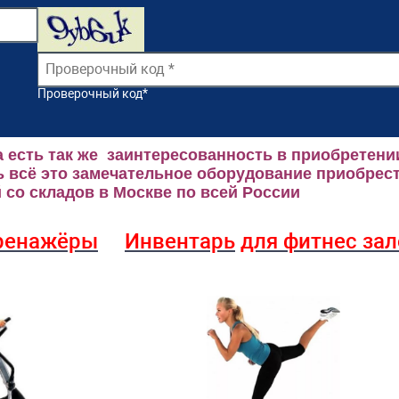
Проверочный код
*
 есть так же заинтересованность в приобретени
 всё это замечательное оборудование приобрест
со складов в Москве по всей России
ренажёры
Инвентарь
для фитнес за