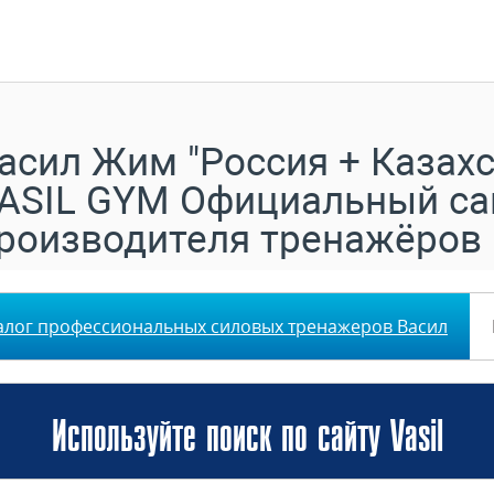
асил Жим "Россия + Казахс
ASIL GYM Официальный са
роизводителя тренажёров
алог профессиональных силовых тренажеров Васил
Используйте поиск по сайту Vasil