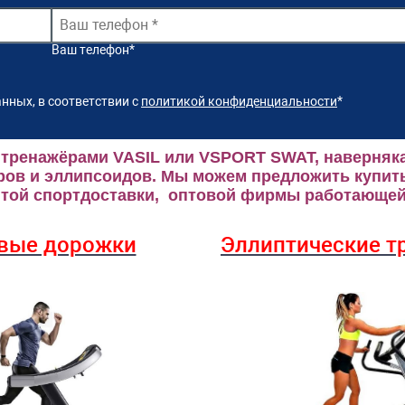
Ваш телефон
*
нных, в соответствии с
политикой конфиденциальности
*
 тренажёрами VASIL или VSPORT SWAT, наверняка
ров и эллипсоидов.
Мы можем предложить купить
ой спортдоставки, оптовой фирмы работающей 
вые дорожки
Эллиптические
т