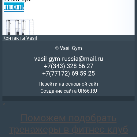
отложить
Контакты Vasil
© Vasil-Gym
AR088.2х2400 Биотонус-2+шведская стенка (стек 2х75кг)
144 361
руб.
vasil-gym-russia@mail.ru
отложить
+7(343)
328 56 27
+7(77172)
69 59 25
Перейти на основной сайт
Создание сайта UR66.RU
×
AR083.2х75 Кроссовер на базе реабилитационного трена
136 125
руб.
Поможем подобрать
отложить
тренажеры в фитнес клуб