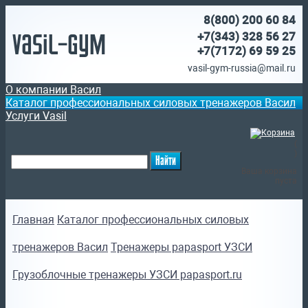
8(800)
200 60 84
Vasil-Gym
+7(343) 328 56 27
+7(7172)
69 59 25
vasil-gym-russia@mail.ru
О компании Васил
Каталог профессиональных силовых тренажеров Васил
Услуги Vasil
(
)
Ваша корзина
пуста
Главная
Каталог профессиональных силовых
тренажеров Васил
Тренажеры papasport УЗСИ
Грузоблочные тренажеры УЗСИ papasport.ru