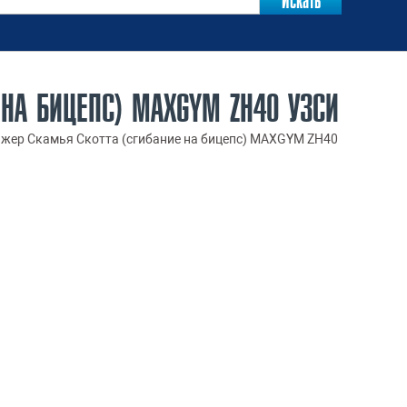
НА БИЦЕПС) MAXGYM ZH40 УЗСИ
жер Скамья Скотта (сгибание на бицепс) MAXGYM ZH40