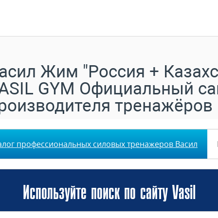
асил Жим "Россия + Казахс
ASIL GYM Официальный са
роизводителя тренажёров
алог профессиональных силовых тренажеров Васил
Используйте поиск по сайту Vasil