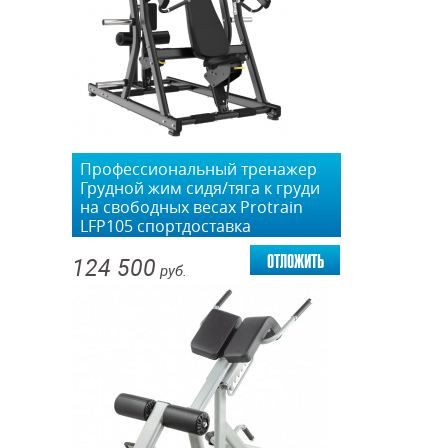
Профессиональный тренажер
Грудной жим сидя/тяга к груди
на свободных весах Protrain
LFP105 спортдоставка
отложить
124 500
руб.