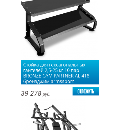
Стойка для гексагональных
гантелей 2,5-25 кг 10 пар
BRONZE GYM PARTNER AL-418
бронзджим armssport
отложить
39 278
руб.