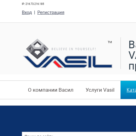
IP: 216.73.216.185
Вход
|
Регистрация
В
V
п
Кат
О компании Васил
Услуги Vasil