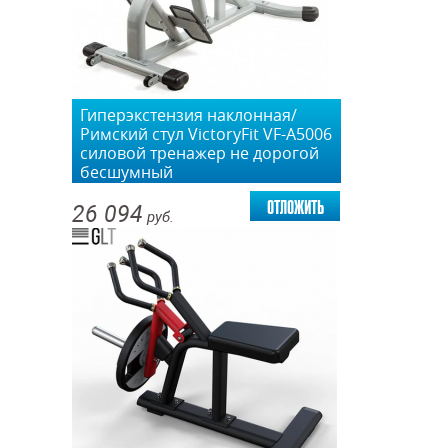
Гиперэкстензия наклонная/
Римский стул VictoryFit VF-A5006
силовой тренажер не дорогой
бесшумный
отложить
26 094
руб.