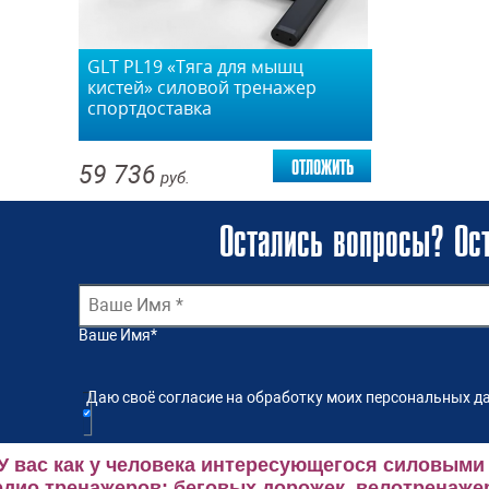
GLT PL19 «Тяга для мышц
кистей» силовой тренажер
спортдоставка
отложить
59 736
руб.
Остались вопросы? Ост
Ваше Имя
*
Даю своё согласие на обработку моих персональных да
У вас как у человека интересующегося силовыми
рдио тренажеров: беговых дорожек, велотренаже