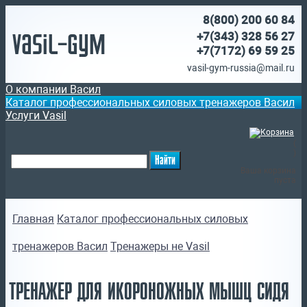
8(800)
200 60 84
Vasil-Gym
+7(343) 328 56 27
+7(7172)
69 59 25
vasil-gym-russia@mail.ru
О компании Васил
Каталог профессиональных силовых тренажеров Васил
Услуги Vasil
(
)
Ваша корзина
пуста
Главная
Каталог профессиональных силовых
тренажеров Васил
Тренажеры не Vasil
ТРЕНАЖЕР ДЛЯ ИКОРОНОЖНЫХ МЫШЦ СИДЯ