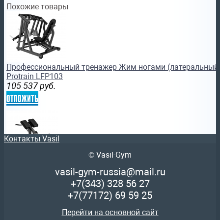
Похожие товары
Профессиональный тренажер Жим ногами (латеральный)
Protrain LFP103
105 537
руб.
отложить
Контакты Vasil
© Vasil-Gym
Гиперэкстензия BRONZE GYM RAVE RE52 тренажер брон
vasil-gym-russia@mail.ru
76 621
руб.
+7(343)
328 56 27
отложить
+7(77172)
69 59 25
Перейти на основной сайт