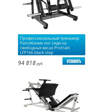
Профессиональный тренажер
Разгибание ног сидя на
свободных весах Protrain
LFP166 black step
отложить
94 818
руб.