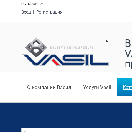
IP: 216.73.216.179
Вход
|
Регистрация
В
V
п
Кат
О компании Васил
Услуги Vasil