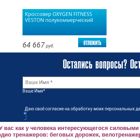
Кроссовер OXYGEN FITNESS
VESTON полукоммерческий
отложить
64 667
руб.
Остались вопросы? Ост
Ваше Имя
*
Даю своё согласие на обработку моих персональных да
У вас как у человека интересующегося силовыми
рдио тренажеров: беговых дорожек, велотренаже