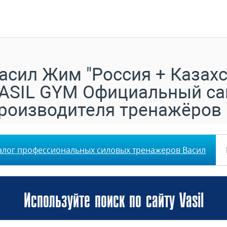
асил Жим "Россия + Казахс
ASIL GYM Официальный са
роизводителя тренажёров
алог профессиональных силовых тренажеров Васил
Используйте поиск по сайту Vasil