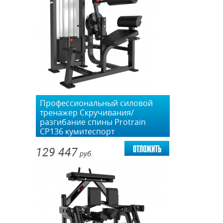
Профессиональный силовой
тренажер Скручивания/
разгибание спины Protrain
CP136 кумитеспорт
отложить
129 447
руб.