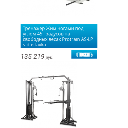
Тренажер Жим ногами под
углом 45 градусов на
свободных весах Protrain AS-LP
s-dostavka
отложить
135 219
руб.