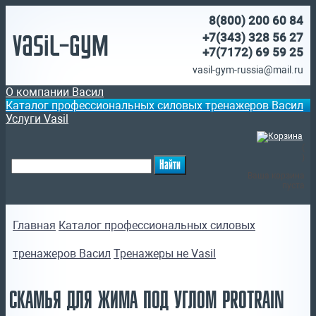
8(800)
200 60 84
Vasil-Gym
+7(343) 328 56 27
+7(7172)
69 59 25
vasil-gym-russia@mail.ru
О компании Васил
Каталог профессиональных силовых тренажеров Васил
Услуги Vasil
(
)
Ваша корзина
пуста
Главная
Каталог профессиональных силовых
тренажеров Васил
Тренажеры не Vasil
СКАМЬЯ ДЛЯ ЖИМА ПОД УГЛОМ PROTRAIN