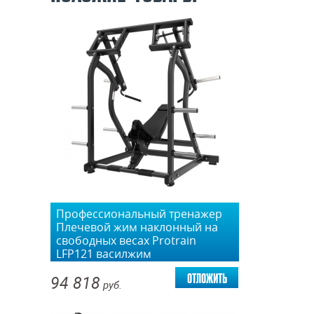
Профессиональный тренажер
Плечевой жим наклонный на
свободных весах Protrain
LFP121 василжим
отложить
94 818
руб.