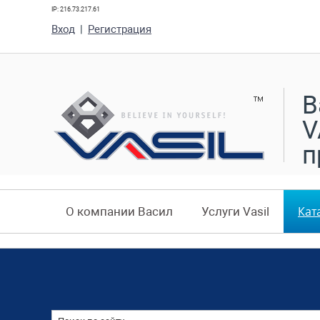
IP: 216.73.217.61
Вход
|
Регистрация
В
V
п
Кат
О компании Васил
Услуги Vasil