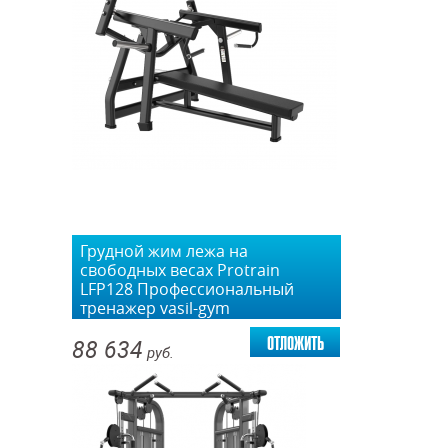
Грудной жим лежа на
свободных весах Protrain
LFP128 Профессиональный
тренажер vasil-gym
отложить
88 634
руб.