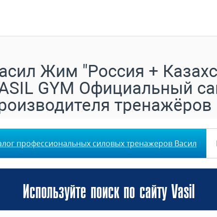
асил Жим "Россия + Казахс
ASIL GYM Официальный са
роизводителя тренажёров
алог профессиональных силовых тренажеров Васил
Используйте поиск по сайту Vasil