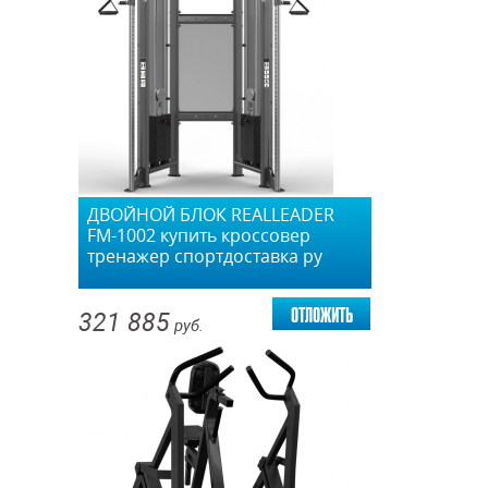
ДВОЙНОЙ БЛОК REALLEADER
FM-1002 купить кроссовер
тренажер спортдоставка ру
отложить
321 885
руб.