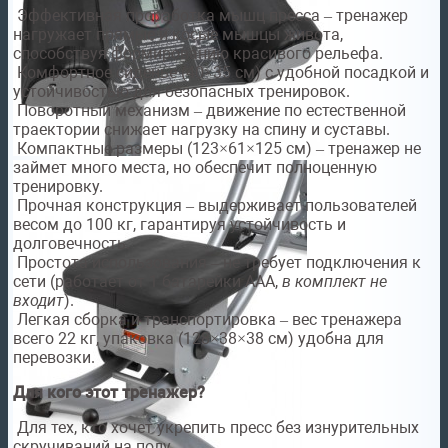
Эффективная проработка мышц пресса – тренажер
нагружает прямые и косые мышцы живота,
способствуя формированию красивого рельефа.
Комфортное сиденье (40×35 см) с удобной посадкой и
устойчивостью для безопасных тренировок.
Поворотный механизм – движение по естественной
траектории снижает нагрузку на спину и суставы.
Компактные размеры (123×61×125 см) – тренажер не
займет много места, но обеспечит полноценную
тренировку.
Прочная конструкция – выдерживает пользователей
весом до 100 кг, гарантируя устойчивость и
долговечность.
Простота использования – не требует подключения к
сети (работает от 1 батарейки ААА,
в комплект не
входит
).
Легкая сборка и транспортировка – вес тренажера
всего 22 кг, упаковка (128×38×38 см) удобна для
перевозки.
Для кого этот тренажер?
Для тех, кто хочет укрепить пресс без изнурительных
скручиваний на полу.