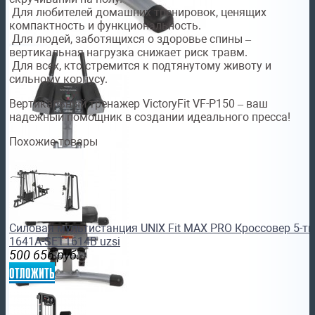
Для любителей домашних тренировок, ценящих
компактность и функциональность.
Для людей, заботящихся о здоровье спины –
вертикальная нагрузка снижает риск травм.
Для всех, кто стремится к подтянутому животу и
сильному корпусу.
Вертикальный тренажер VictoryFit VF-P150 – ваш
надежный помощник в создании идеального пресса!
Похожие товары
Силовая мультистанция UNIX Fit MAX PRO Кроссовер 5-т
1641A-SET1614B uzsi
500 656
руб.
отложить