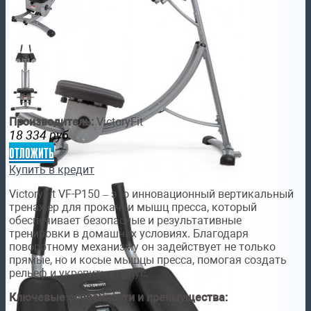
Производитель:
VictoryFit
18 334
руб.
отложить
Купить в кредит
VictoryFit VF-P150 – это инновационный вертикальный
тренажер для прокачки мышц пресса, который
обеспечивает безопасные и результативные
тренировки в домашних условиях. Благодаря
поворотному механизму он задействует не только
прямые, но и косые мышцы пресса, помогая создать
рельеф и укрепить корпус.
Ключевые особенности и преимущества: