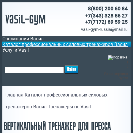
8(800)
200 60 84
Vasil-Gym
+7(343) 328 56 27
+7(7172)
69 59 25
vasil-gym-russia@mail.ru
О компании Васил
Каталог профессиональных силовых тренажеров Васил
Услуги Vasil
(
)
Ваша корзина
пуста
Главная
Каталог профессиональных силовых
тренажеров Васил
Тренажеры не Vasil
ВЕРТИКАЛЬНЫЙ ТРЕНАЖЕР ДЛЯ ПРЕССА