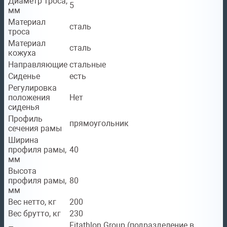
Диаметр троса,
5
мм
Материал
сталь
троса
Материал
сталь
кожуха
Направляющие
стальные
Сиденье
есть
Регулировка
положения
Нет
сиденья
Профиль
прямоугольник
сечения рамы
Ширина
профиля рамы,
40
мм
Высота
профиля рамы,
80
мм
Вес нетто, кг
200
Вес брутто, кг
230
Fitathlon Group (подразделение в