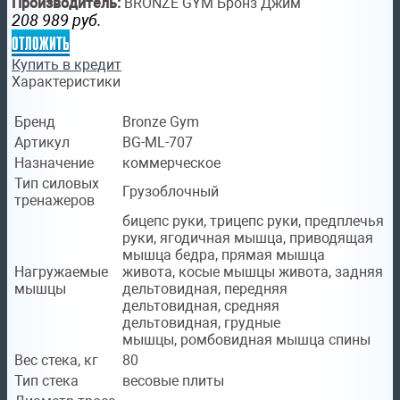
Производитель:
BRONZE GYM Бронз Джим
208 989
руб.
отложить
Купить в кредит
Характеристики
Бренд
Bronze Gym
Артикул
BG-ML-707
Назначение
коммерческое
Тип силовых
Грузоблочный
тренажеров
бицепс руки
,
трицепс руки
,
предплечья
руки
,
ягодичная мышца
,
приводящая
мышца бедра
,
прямая мышца
Нагружаемые
живота
,
косые мышцы живота
,
задняя
мышцы
дельтовидная
,
передняя
дельтовидная
,
средняя
дельтовидная
,
грудные
мышцы
,
ромбовидная мышца спины
Вес стека, кг
80
Тип стека
весовые плиты