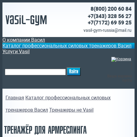
8(800)
200 60 84
Vasil-Gym
+7(343) 328 56 27
+7(7172)
69 59 25
vasil-gym-russia@mail.ru
О компании Васил
Каталог профессиональных силовых тренажеров Васил
Услуги Vasil
(
)
Ваша корзина
пуста
Главная
Каталог профессиональных силовых
тренажеров Васил
Тренажеры не Vasil
ТРЕНАЖЁР ДЛЯ АРМРЕСЛИНГА