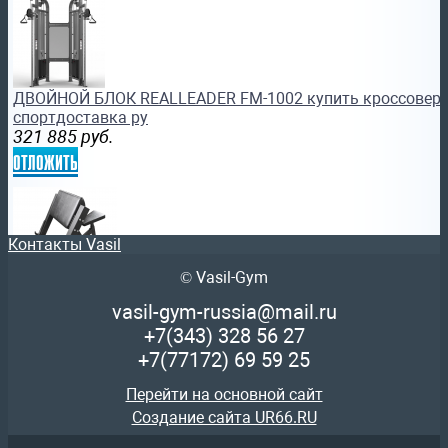
ДВОЙНОЙ БЛОК REALLEADER FM-1002 купить кроссовер 
спортдоставка ру
321 885
руб.
отложить
Контакты Vasil
© Vasil-Gym
Профессиональный силовой тренажер бронзджим Скамь
vasil-gym-russia@mail.ru
GYM PARTNER ML-905 армс
+7(343)
328 56 27
14 551
руб.
+7(77172)
69 59 25
отложить
Перейти на основной сайт
Создание сайта UR66.RU