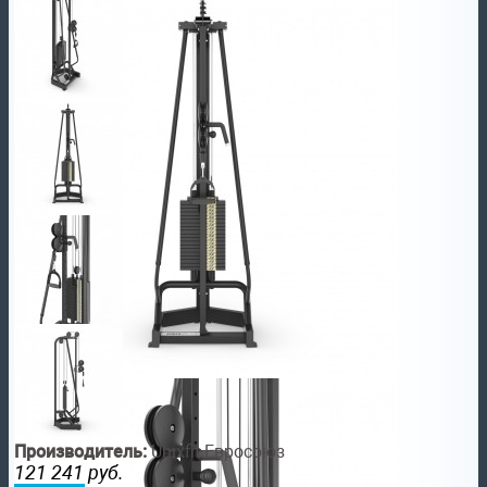
Производитель:
Unixfit Евросоюз
121 241
руб.