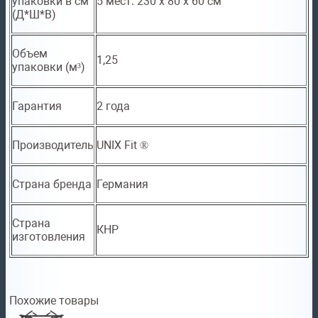
упаковки в см
5 мест: 230 х 80 х 60 см
(Д*Ш*В)
Объем
1,25
упаковки (м³)
Гарантия
2 года
Производитель
UNIX Fit ®
Страна бренда
Германия
Страна
КНР
изготовления
Похожие товары