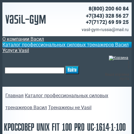
8(800)
200 60 84
Vasil-Gym
+7(343) 328 56 27
+7(7172)
69 59 25
vasil-gym-russia@mail.ru
О компании Васил
Каталог профессиональных силовых тренажеров Васил
Услуги Vasil
(
)
Ваша корзина
пуста
Главная
Каталог профессиональных силовых
тренажеров Васил
Тренажеры не Vasil
КРОССОВЕР UNIX FIT 100 PRO UC-1614-1-100