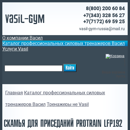
8(800)
200 60 84
Vasil-Gym
+7(343) 328 56 27
+7(7172)
69 59 25
vasil-gym-russia@mail.ru
О компании Васил
Каталог профессиональных силовых тренажеров Васил
Услуги Vasil
(
)
Ваша корзина
пуста
Главная
Каталог профессиональных силовых
тренажеров Васил
Тренажеры не Vasil
СКАМЬЯ ДЛЯ ПРИСЕДАНИЙ PROTRAIN LFP192