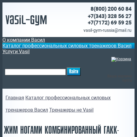
8(800)
200 60 84
Vasil-Gym
+7(343) 328 56 27
+7(7172)
69 59 25
vasil-gym-russia@mail.ru
О компании Васил
Каталог профессиональных силовых тренажеров Васил
Услуги Vasil
(
)
Ваша корзина
пуста
Главная
Каталог профессиональных силовых
тренажеров Васил
Тренажеры не Vasil
ЖИМ НОГАМИ КОМБИНИРОВАННЫЙ ГАКК-