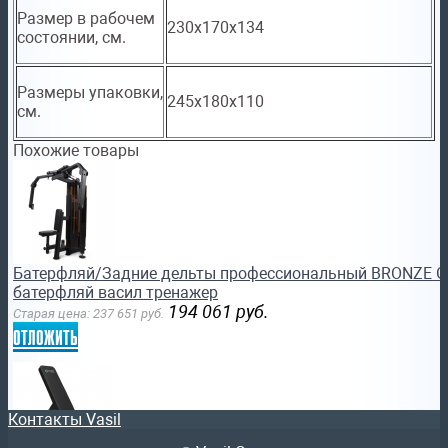
Размер в рабочем
230х170x134
состоянии, см.
Размеры упаковки,
245х180x110
см.
Похожие товары
Батерфляй/Задние дельты профессиональный BRONZE 
батерфляй васил тренажер
194 061
руб.
Старая цена:
237 651
руб.
отложить
Контакты Vasil