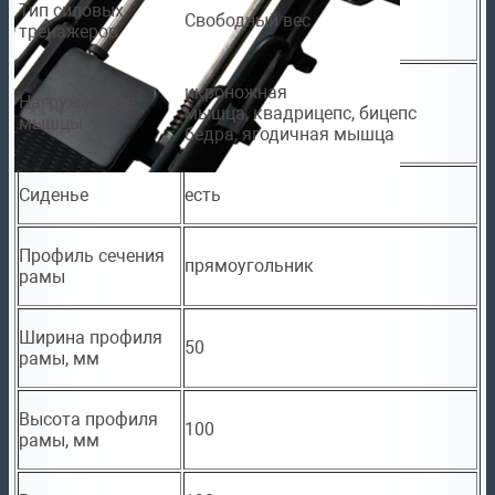
Тип силовых
Свободный вес
тренажеров
икроножная
Нагружаемые
мышца, квадрицепс, бицепс
мышцы
бедра, ягодичная мышца
Сиденье
есть
Профиль сечения
прямоугольник
рамы
Ширина профиля
50
рамы, мм
Высота профиля
100
рамы, мм