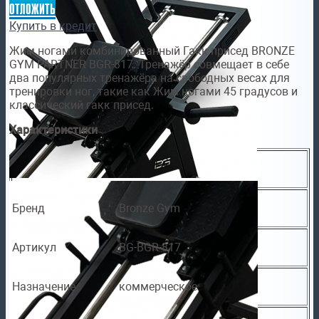
отложить
Купить в кредит
Жим ногами комбинированный Гакк присед BRONZE
GYM PARTNER BGR-817. Тренажёр совмещает в себе
два популярных тренажёра на свободных весах для
тренировки ног, такие как Жим ногами 45 градусов и
классический гакк присед.
Характеристики
Бренд
Bronze Gym
Артикул
BG-BGR-817
Назначение
коммерческое