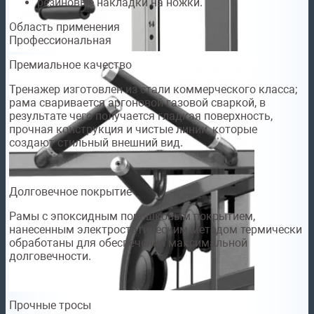
резиновые накладки на ножки.
Область применения
Профессиональная
Премиальное качество
Тренажер изготовлен из стали коммерческого класса;
рама сваривается аргоновой газовой сваркой, в
результате чего получается гладкая поверхность,
прочная конструкция и чистые линии, которые
создают стильный внешний вид.
Долговечное покрытие
Рамы с эпоксидным порошковым покрытием,
нанесенным электростатическим методом термически
обработаны для обеспечения максимальной
долговечности.
Прочные тросы