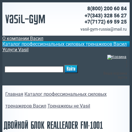
8(800)
200 60 84
Vasil-Gym
+7(343) 328 56 27
+7(7172)
69 59 25
vasil-gym-russia@mail.ru
О компании Васил
Каталог профессиональных силовых тренажеров Васил
Услуги Vasil
(
)
Ваша корзина
пуста
Главная
Каталог профессиональных силовых
тренажеров Васил
Тренажеры не Vasil
ДВОЙНОЙ БЛОК REALLEADER FM-1001