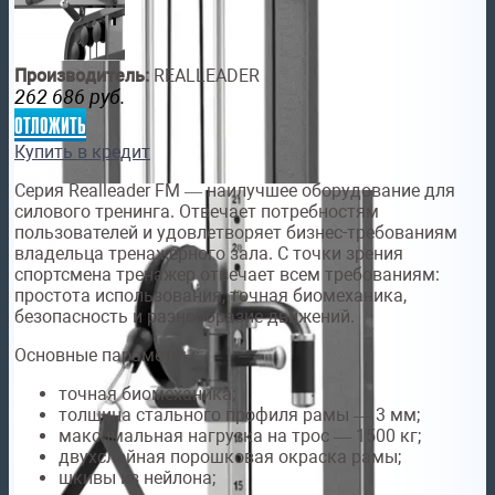
Производитель:
REALLEADER
262 686
руб.
отложить
Купить в кредит
Серия Realleader FM — наилучшее оборудование для
силового тренинга. Отвечает потребностям
пользователей и удовлетворяет бизнес-требованиям
владельца тренажерного зала. С точки зрения
спортсмена тренажер отвечает всем требованиям:
простота использования, точная биомеханика,
безопасность и разнообразие движений.
Основные параметры:
точная биомеханика;
толщина стального профиля рамы — 3 мм;
максимальная нагрузка на трос — 1500 кг;
двухслойная порошковая окраска рамы;
шкивы из нейлона;