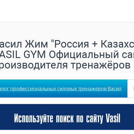
асил Жим "Россия + Казахс
ASIL GYM Официальный са
роизводителя тренажёров
алог профессиональных силовых тренажеров Васил
Используйте поиск по сайту Vasil