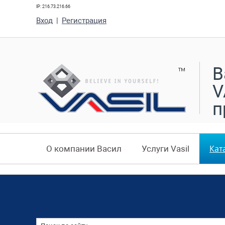
IP: 216.73.216.66
Вход
|
Регистрация
В
V
п
Кат
О компании Васил
Услуги Vasil