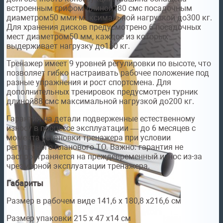
встроенным грифом длиной180 смс посадочным
диаметром50 мми максимальной нагрузкой до300 кг.
Для хранения дисков предусмотрено 6 посадочных
мест диаметром50 мм, каждое из которых
выдерживает нагрузку до150 кг.
Тренажер имеет 9 уровней регулировки по высоте, что
позволяет гибко настраивать рабочее положение под
разные упражнения и рост спортсмена. Для
дополнительных тренировок предусмотрен турник
длиной88 смс максимальной нагрузкой до200 кг.
Гарантия на детали подверженные естественному
износу в процессе эксплуатации — до 6 месяцев с
момента установки тренажера при условии
регулярного планового ТО. Важно: гарантия не
распространяется на преждевременный износ из-за
чрезмерной эксплуатации тренажера.
Габариты
Размер в рабочем виде 141,6 х 180,8 х216,6 см
Размер упаковки 215 х 47 х14 см