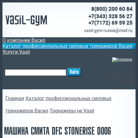
8(800)
200 60 84
Vasil-Gym
+7(343) 328 56 27
+7(7172)
69 59 25
vasil-gym-russia@mail.ru
О компании Васил
Каталог профессиональных силовых тренажеров Васил
Услуги Vasil
(
)
Ваша корзина
пуста
Главная
Каталог профессиональных силовых
тренажеров Васил
Тренажеры не Vasil
МАШИНА СМИТА DFC STONERISE D006