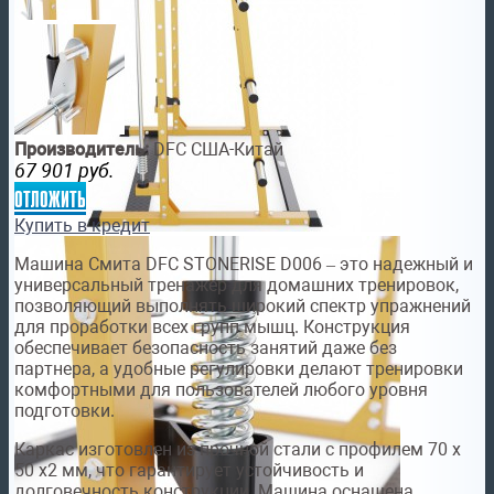
Производитель:
DFC США-Китай
67 901
руб.
отложить
Купить в кредит
Машина Смита DFC STONERISE D006 – это надежный и
универсальный тренажер для домашних тренировок,
позволяющий выполнять широкий спектр упражнений
для проработки всех групп мышц. Конструкция
обеспечивает безопасность занятий даже без
партнера, а удобные регулировки делают тренировки
комфортными для пользователей любого уровня
подготовки.
Каркас изготовлен из прочной стали с профилем 70 х
50 х2 мм, что гарантирует устойчивость и
долговечность конструкции. Машина оснащена