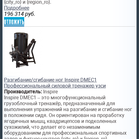
{city_ro} и {region_ro}.
Подробнее
196 314
руб.
отложить
Разгибание/сгибание ног Inspire DMEC1
Профессиональный силовой тренажер узси
Производитель:
Inspire
Inspire DMEC1 – это многофункциональный
грузоблочный тренажёр, предназначенный для
выполнения упражнений на разгибание и сгибание ног
в положении сидя. Он ориентирован на проработку
ягодичных мышц, квадрицепсов и подколенных
сухожилий, что делает его незаменимым
оборудованием для профессиональных спортивных
залов и фитнес-центров {city_ro} и {region_ro}.