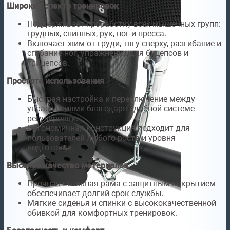
Широкий спектр тренировок
Поддерживает проработку всех мышечных групп:
грудных, спинных, рук, ног и пресса.
Включает жим от груди, тягу сверху, разгибание и
сгибание ног, упражнения для бицепсов и
трицепсов.
Простота использования
Быстрая настройка и переключение между
упражнениями благодаря удобной системе
регулировки.
Эргономичная конструкция подходит для
пользователей любого роста и уровня
подготовки.
Высокое качество материалов
Прочная стальная рама с защитным покрытием
обеспечивает долгий срок службы.
Мягкие сиденья и спинки с высококачественной
обивкой для комфортных тренировок.