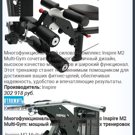
Многофункциональный силовой комплекс Inspire M2
Multi-Gym сочетает в себе эргономичный дизайн,
высокое качество материалов и широкий функционал.
Этот тренажер станет незаменимым помощником для
достижения ваших фитнес-целей, обеспечивая
надежность, удобство и впечатляющие результаты.
Производитель:
Inspire
302 918
руб.
отложить
Купить в кредит
Многофункциональный силовой комплекс
Inspire
M
2
Multi
-
Gym
: мощный инструмент для ваших тренировок
Inspire M2 Multi-Gym — это компактный и