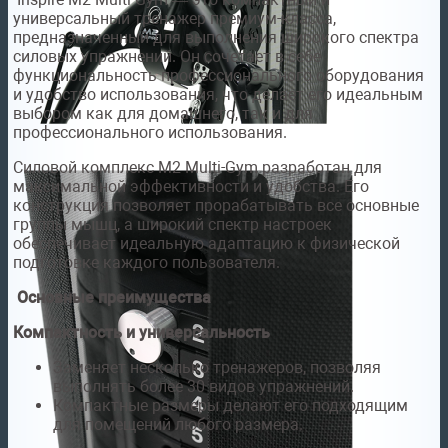
универсальный тренажер премиум-класса,
предназначенный для выполнения широкого спектра
силовых упражнений. Он сочетает в себе
функциональность профессионального оборудования
и удобство использования, что делает его идеальным
выбором как для домашнего, так и для
профессионального использования.
Силовой комплекс M2 Multi-Gym разработан для
максимальной эффективности и удобства. Его
конструкция позволяет прорабатывать все основные
группы мышц, а широкий спектр настроек
обеспечивает идеальную адаптацию к физической
подготовке каждого пользователя.
Основные преимущества
Компактность и универсальность
Заменяет несколько тренажеров, позволяя
выполнять более 30 видов упражнений.
Компактные размеры делают его подходящим
для помещений любого размера.