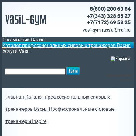
8(800)
200 60 84
Vasil-Gym
+7(343) 328 56 27
+7(7172)
69 59 25
vasil-gym-russia@mail.ru
О компании Васил
Каталог профессиональных силовых тренажеров Васил
Услуги Vasil
(
)
Ваша корзина
пуста
Главная
Каталог профессиональных силовых
тренажеров Васил
Профессиональные силовые
тренажеры Inspire