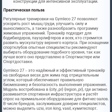
конструкции для интенсивной эксплуатации.
Практическая польза
Регулярные тренировки на Gymleco 27 позволяют
ускорить рост мышц груди, улучшить силу и
выносливость, а также разнообразить программу
жимовых упражнений. Тренажёр подходит для
бодибилдеров, пауэрлифтеров и всех, кто стремится
развить мускулатуру верхнего корпуса. При оснащении
спортклубов опытные специалисты рекомендуют
выбирать оборудование подобного уровня, так как
лучше всего оно представлено в Спортмастере или
Спортдоставке.
Gymleco 27 – это надёжный и эффективный тренажёр
на свободных весах для жима под отрицательным
углом, который обеспечивает правильную
биомеханику и безопасность выполнения упражнения.
Модель востребована в {city_pr} {region_pr}, где активно
развивается спортивная инфраструктура и растёт
спрос на премиальное оборудование для фитнес-залов.
В числе брендов, заслуживших доверие специалистов,
можно выделить uzsi, iron king, vasil, кумитеспорт.