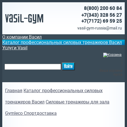
8(800)
200 60 84
Vasil-Gym
+7(343) 328 56 27
+7(7172)
69 59 25
vasil-gym-russia@mail.ru
О компании Васил
Каталог профессиональных силовых тренажеров Васил
Услуги Vasil
(
)
Ваша корзина
пуста
Главная
Каталог профессиональных силовых
тренажеров Васил
Силовые тренажеры для зала
Gymleco Спортдоставка