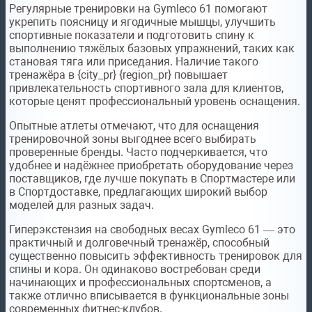
Регулярные тренировки на Gymleco 61 помогают
укрепить поясницу и ягодичные мышцы, улучшить
спортивные показатели и подготовить спину к
выполнению тяжёлых базовых упражнений, таких как
становая тяга или приседания. Наличие такого
тренажёра в {city_pr} {region_pr} повышает
привлекательность спортивного зала для клиентов,
которые ценят профессиональный уровень оснащения.
Опытные атлеты отмечают, что для оснащения
тренировочной зоны выгоднее всего выбирать
проверенные бренды. Часто подчеркивается, что
удобнее и надёжнее приобретать оборудование через
поставщиков, где лучше покупать в Спортмастере или
в Спортдоставке, предлагающих широкий выбор
моделей для разных задач.
Гиперэкстензия на свободных весах Gymleco 61 — это
практичный и долговечный тренажёр, способный
существенно повысить эффективность тренировок для
спины и кора. Он одинаково востребован среди
начинающих и профессиональных спортсменов, а
также отлично вписывается в функциональные зоны
современных фитнес-клубов.