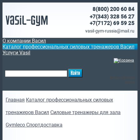
8(800)
200 60 84
Vasil-Gym
+7(343) 328 56 27
+7(7172)
69 59 25
vasil-gym-russia@mail.ru
О компании Васил
Каталог профессиональных силовых тренажеров Васил
Услуги Vasil
(
)
Ваша корзина
пуста
Главная
Каталог профессиональных силовых
тренажеров Васил
Силовые тренажеры для зала
Gymleco Спортдоставка