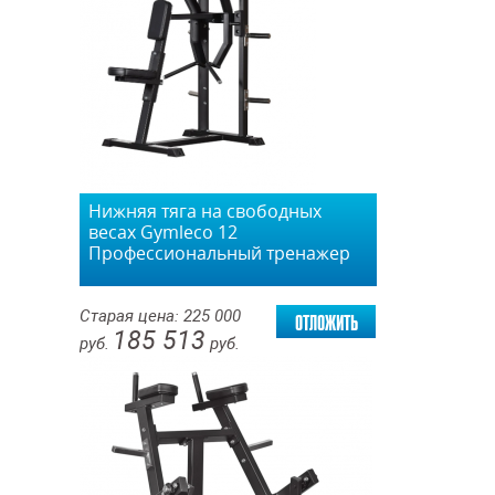
Нижняя тяга на свободных
весах Gymleco 12
Профессиональный тренажер
отложить
Старая цена:
225 000
185 513
руб.
руб.