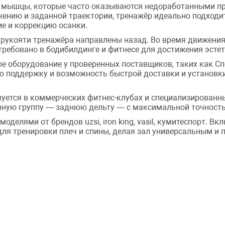
ь мышцы, которые часто оказываются недоработанными пр
ению и заданной траектории, тренажёр идеально подходит
ие и коррекцию осанки.
 рукояти тренажёра направлены назад. Во время движения
требовано в бодибилдинге и фитнесе для достижения эсте
е оборудование у проверенных поставщиков, таких как Сп
ю поддержку и возможность быстрой доставки и установки
ользуется в коммерческих фитнес-клубах и специализирован
ную группу — заднюю дельту — с максимальной точность
делями от брендов uzsi, iron king, vasil, кумитеспорт. В
для тренировки плеч и спины, делая зал универсальным и