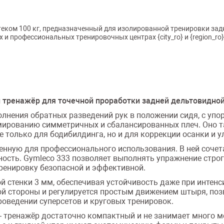
еком 100 кг, предназначенный для изолированной тренировки задн
и профессиональных тренировочных центрах {city_ro} и {region_ro}
й тренажёр для точечной проработки задней дельтовидн
нения обратных разведений рук в положении сидя, с упор
мированию симметричных и сбалансированных плеч. Оно 
е только для бодибилдинга, но и для коррекции осанки и 
ченную для профессионального использования. В ней соче
ость. Gymleco 333 позволяет выполнять упражнение строг
ренировку безопасной и эффективной.
ой стенки 3 мм, обеспечивая устойчивость даже при интен
дной стороны и регулируется простым движением штыря, по
роведении суперсетов и круговых тренировок.
— тренажёр достаточно компактный и не занимает много ме