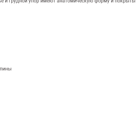
е и грудной упор имеют анатомическую форму и покрыты 
спины