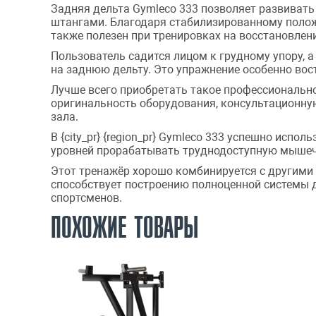
Задняя дельта Gymleco 333 позволяет развиват
штангами. Благодаря стабилизированному полож
также полезен при тренировках на восстановлен
Пользователь садится лицом к грудному упору, а
на заднюю дельту. Это упражнение особенно вос
Лучше всего приобретать такое профессионально
оригинальность оборудования, консультационну
зала.
В {city_pr} {region_pr} Gymleco 333 успешно исп
уровней прорабатывать труднодоступную мышеч
Этот тренажёр хорошо комбинируется с другими мо
способствует построению полноценной системы 
спортсменов.
ПОХОЖИЕ ТОВАРЫ