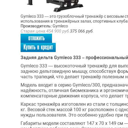
Gymleco 333 — это грузоблочный тренажёр с весовым ст
использования в тренажёрных залах, спортивных клубах 
Производитель:
Gymleco
Старая цена:
454 900
руб.
375 066
руб.
отложить
Купить в кредит
Задняя дельта Gymleco 333 – профессиональны
Gymleco 333 — высокоточный тренажёр для выпол
заднюю дельтовидную мышцу, способствуя фор
часть трапеций, что делает тренажёр полезным н
Модель входит в серию Gymleco/300, предназна
надёжность, отличная биомеханика и эргономичн
компенсаторные движения корпуса, что делает т
Каркас тренажёра изготовлен из стали с толщин
кг. Весовой стек массой 100 кг расположен с о
нужды пользователя. Это особенно удобно при п
Габариты модели составляют 147 х 70 х 149 см 