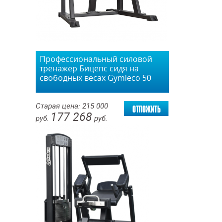
Профессиональный силовой
тренажер Бицепс сидя на
свободных весах Gymleco 50
отложить
Старая цена:
215 000
177 268
руб.
руб.