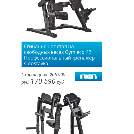
Сгибание ног стоя на
свободных весах Gymleco 42
Профессиональный тренажер
s-dostavka
отложить
Старая цена:
206 900
170 590
руб.
руб.