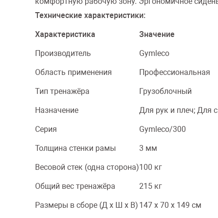
комфортную рабочую зону. Эргономичное сидень
Технические характеристики:
Характеристика
Значение
Производитель
Gymleco
Область применения
Профессиональная
Тип тренажёра
Грузоблочный
Назначение
Для рук и плеч; Для 
Серия
Gymleco/300
Толщина стенки рамы
3 мм
Весовой стек (одна сторона)
100 кг
Общий вес тренажёра
215 кг
Размеры в сборе (Д x Ш x В)
147 х 70 х 149 см