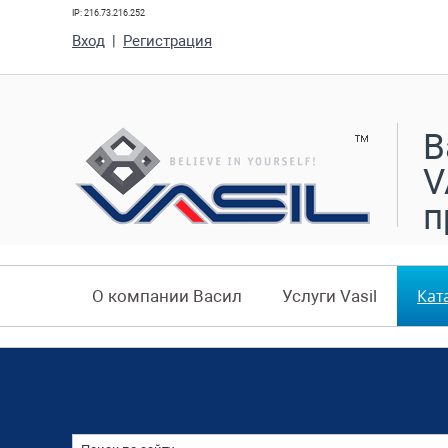
IP: 216.73.216.252
Вход
|
Регистрация
В
V
п
Кат
О компании Васил
Услуги Vasil