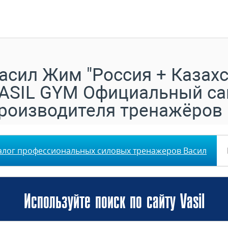
асил Жим "Россия + Казахс
ASIL GYM Официальный са
роизводителя тренажёров
алог профессиональных силовых тренажеров Васил
Используйте поиск по сайту Vasil