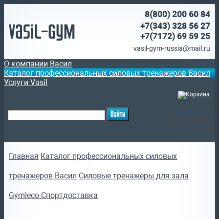
8(800)
200 60 84
Vasil-Gym
+7(343) 328 56 27
+7(7172)
69 59 25
vasil-gym-russia@mail.ru
О компании Васил
Каталог профессиональных силовых тренажеров Васил
Услуги Vasil
(
)
Ваша корзина
пуста
Главная
Каталог профессиональных силовых
тренажеров Васил
Силовые тренажеры для зала
Gymleco Спортдоставка