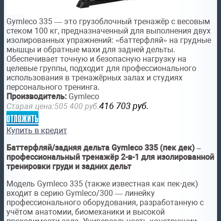
Gymleco 335 — это грузоблочный тренажёр с весовым
стеком 100 кг, предназначенный для выполнения двух
изолированных упражнений: «баттерфляй» на грудные
мышцы и обратные махи для задней дельты.
Обеспечивает точную и безопасную нагрузку на
целевые группы, подходит для профессионального
использования в тренажёрных залах и студиях
персонального тренинга.
Производитель:
Gymleco
416 703
руб.
Старая цена:
505 400
руб.
отложить
Купить в кредит
Баттерфляй/задняя дельта Gymleco 335 (пек дек) –
профессиональный тренажёр 2-в-1 для изолированной
тренировки груди и задних дельт
Модель Gymleco 335 (также известная как пек-дек)
входит в серию Gymleco/300 — линейку
профессионального оборудования, разработанную с
учётом анатомии, биомеханики и высокой