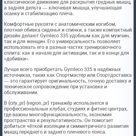
классическое движение для раскрытия грудных мышц,
а задняя дельта — ключевая мышца, улучшающая
осанку и стабилизацию плеча.
Комфортные рукояти с анатомическим изгибом,
плотная обивка сиденья и спинки, а также компактный
дизайн делают Gymleco 335 удобным как для мужчин,
так и для женщин. Его универсальность позволяет
использовать его в разных частях тренировочного
сплита: как в начале для активации, так и в конце для
«добивки».
Лучше всего приобретать Gymleco 335 в надёжных
источниках, таких как Спортмастер или Спортдоставка
— это гарантирует оригинальность, точную доставку и
техническое сопровождение при установке и
обслуживании.
В {city_pr} {region_pr} тренажёр используется в
профессиональных клубах, студиях и фитнес-центрах,
где важны многофункциональность, экономия
пространства и результативность. Он помогает
добиться чёткой изоляции и симметричного развития
мышц переднего и заднего плечевого пояса.