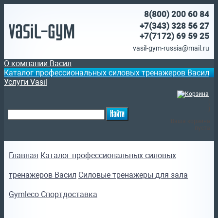
8(800)
200 60 84
Vasil-Gym
+7(343) 328 56 27
+7(7172)
69 59 25
vasil-gym-russia@mail.ru
О компании Васил
Каталог профессиональных силовых тренажеров Васил
Услуги Vasil
(
)
Ваша корзина
пуста
Главная
Каталог профессиональных силовых
тренажеров Васил
Силовые тренажеры для зала
Gymleco Спортдоставка