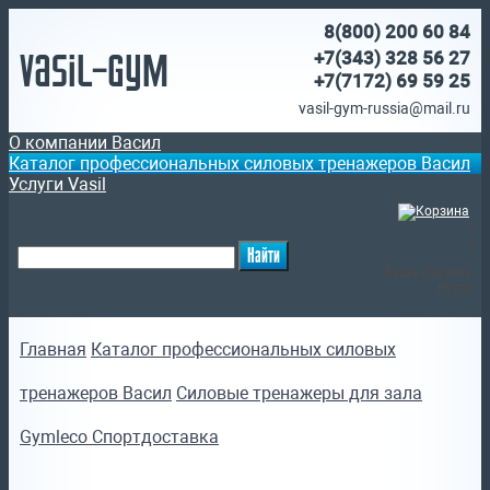
8(800)
200 60 84
Vasil-Gym
+7(343) 328 56 27
+7(7172)
69 59 25
vasil-gym-russia@mail.ru
О компании Васил
Каталог профессиональных силовых тренажеров Васил
Услуги Vasil
(
)
Ваша корзина
пуста
Главная
Каталог профессиональных силовых
тренажеров Васил
Силовые тренажеры для зала
Gymleco Спортдоставка