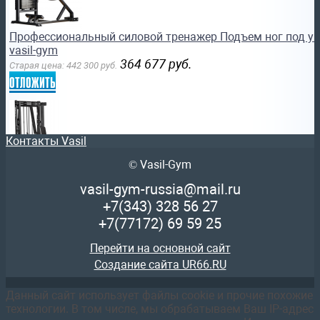
Профессиональный силовой тренажер Подъем ног под уг
vasil-gym
364 677
руб.
Старая цена:
442 300
руб.
отложить
Контакты Vasil
© Vasil-Gym
Гребная тяга Gymleco 312 Профессиональный силовой тр
vasil-gym-russia@mail.ru
364 677
руб.
Старая цена:
442 300
руб.
+7(343)
328 56 27
отложить
+7(77172)
69 59 25
Перейти на основной сайт
Создание сайта UR66.RU
Данный сайт использует файлы cookie и прочие похожие
технологии. В том числе, мы обрабатываем Ваш IP-адрес
Профессиональный силовой тренажер Бицепс/трицепс G