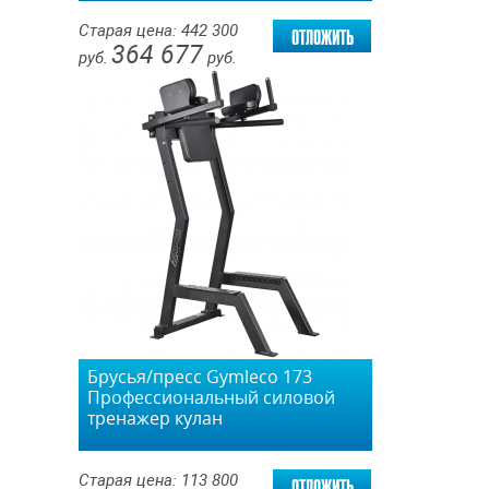
отложить
Старая цена:
442 300
364 677
руб.
руб.
Брусья/пресс Gymleco 173
Профессиональный силовой
тренажер кулан
отложить
Старая цена:
113 800