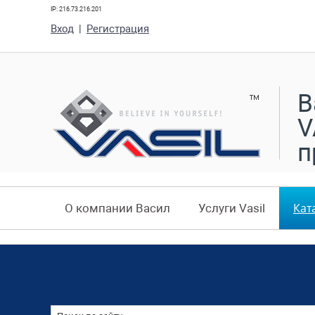
IP: 216.73.216.201
Вход
|
Регистрация
В
V
п
Кат
О компании Васил
Услуги Vasil