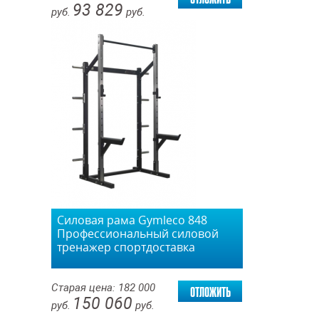
93 829
руб.
руб.
Силовая рама Gymleco 848
Профессиональный силовой
тренажер спортдоставка
отложить
Старая цена:
182 000
150 060
руб.
руб.