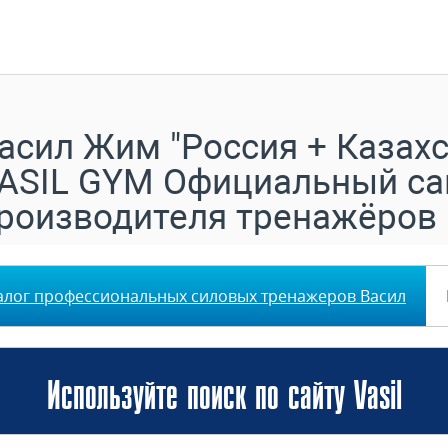
асил Жим "Россия + Казахс
ASIL GYM Официальный са
роизводителя тренажёров
алог профессиональных силовых тренажеров Васил
Используйте поиск по сайту Vasil