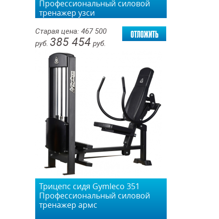
Профессиональный силовой
тренажер узси
отложить
Старая цена:
467 500
385 454
руб.
руб.
Трицепс сидя Gymleco 351
Профессиональный силовой
тренажер армс