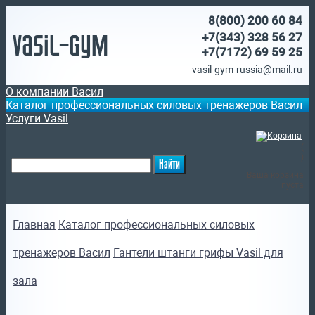
8(800)
200 60 84
Vasil-Gym
+7(343) 328 56 27
+7(7172)
69 59 25
vasil-gym-russia@mail.ru
О компании Васил
Каталог профессиональных силовых тренажеров Васил
Услуги Vasil
(
)
Ваша корзина
пуста
Главная
Каталог профессиональных силовых
тренажеров Васил
Гантели штанги грифы Vasil для
зала