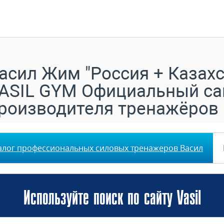
асил Жим "Россия + Казахс
ASIL GYM Официальный са
роизводителя тренажёров
алог профессиональных силовых тренажеров Васил
Используйте поиск по сайту Vasil