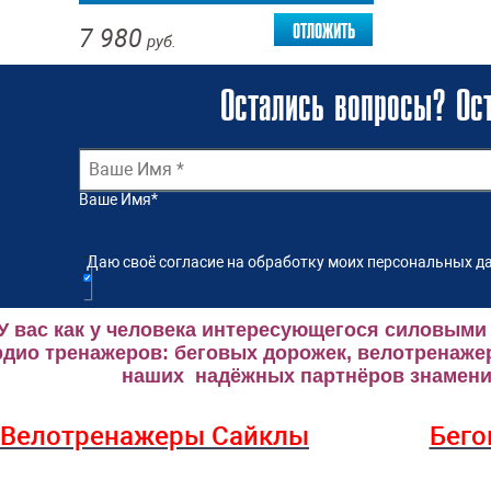
отложить
7 980
руб.
Остались вопросы? Ост
Ваше Имя
*
Даю своё согласие на обработку моих персональных да
У вас как у человека интересующегося силовыми
рдио тренажеров: беговых дорожек, велотренаже
наших надёжных партнёров знаменит
Велотренажеры Сайклы
Бего