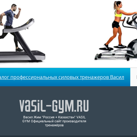
алог профессиональных силовых тренажеров Васил
Vasil-Gym.ru
Васил Жим "Россия + Казахстан" VASIL
GYM Официальный сайт производителя
тренажёров