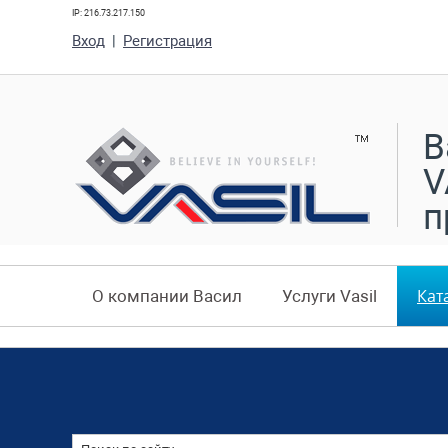
IP: 216.73.217.150
Вход
|
Регистрация
В
V
п
Кат
О компании Васил
Услуги Vasil