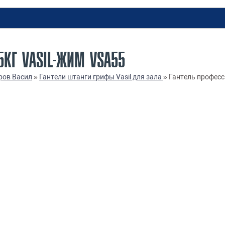
КГ VASIL-ЖИМ VSA55
ров Васил
»
Гантели штанги грифы Vasil для зала
»
Гантель професс