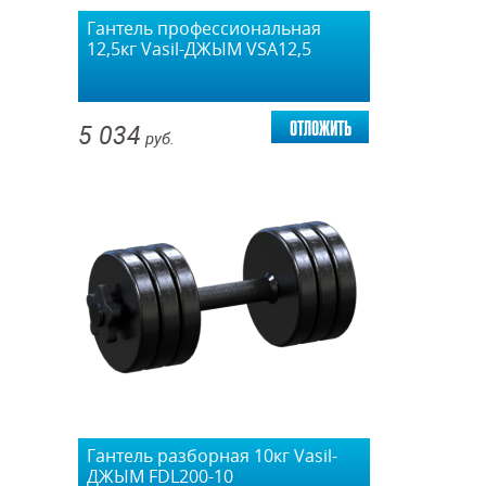
Гантель профессиональная
12,5кг Vasil-ДЖЫМ VSA12,5
отложить
5 034
руб.
Гантель разборная 10кг Vasil-
ДЖЫМ FDL200-10