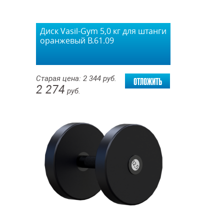
Диск Vasil-Gym 5,0 кг для штанги
оранжевый В.61.09
отложить
Старая цена:
2 344
руб.
2 274
руб.