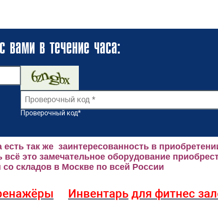
с вами в течение часа:
Проверочный код
*
 есть так же заинтересованность в приобретени
 всё это замечательное оборудование приобрест
со складов в Москве по всей России
ренажёры
Инвентарь
для фитнес за