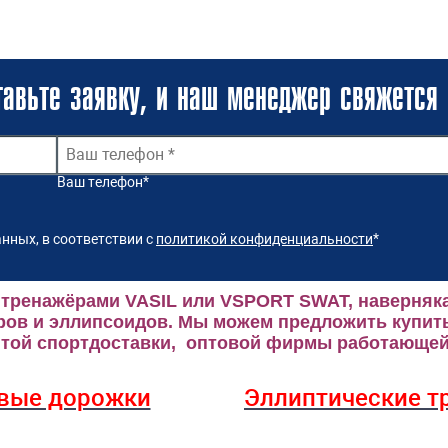
авьте заявку, и наш менеджер свяжется 
Ваш телефон
*
нных, в соответствии с
политикой конфиденциальности
*
 тренажёрами VASIL или VSPORT SWAT, наверняка
ров и эллипсоидов.
Мы можем предложить купить
ой спортдоставки, оптовой фирмы работающей 
вые дорожки
Эллиптические
т