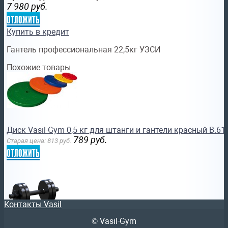
7 980
руб.
отложить
Купить в кредит
Гантель профессиональная 22,5кг УЗСИ
Похожие товары
Диск Vasil-Gym 0,5 кг для штанги и гантели красный В.61
789
руб.
Старая цена:
813
руб.
отложить
Контакты Vasil
© Vasil-Gym
Гантель разборная 8кг Vasil Gym FDL200-8