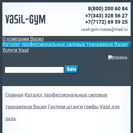
8(800)
200 60 84
Vasil-Gym
+7(343) 328 56 27
+7(7172)
69 59 25
vasil-gym-russia@mail.ru
О компании Васил
Каталог профессиональных силовых тренажеров Васил
Услуги Vasil
(
)
Ваша корзина
пуста
Главная
Каталог профессиональных силовых
тренажеров Васил
Гантели штанги грифы Vasil для
зала