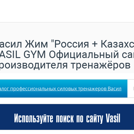
асил Жим "Россия + Казахс
ASIL GYM Официальный са
роизводителя тренажёров
алог профессиональных силовых тренажеров Васил
Используйте поиск по сайту Vasil