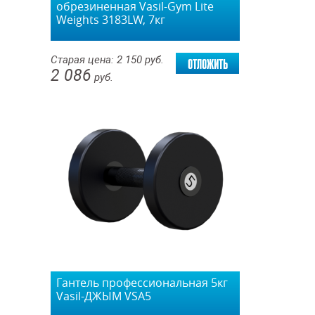
обрезиненная Vasil-Gym Lite
Weights 3183LW, 7кг
отложить
Старая цена:
2 150
руб.
2 086
руб.
Гантель профессиональная 5кг
Vasil-ДЖЫМ VSA5