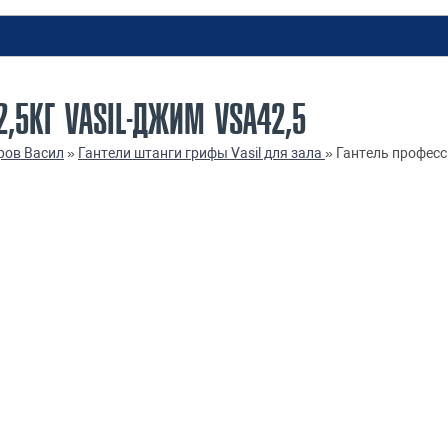
,5КГ VASIL-ДЖИМ VSA42,5
ров Васил
»
Гантели штанги грифы Vasil для зала
»
Гантель професс