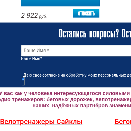
отложить
2 922
руб.
Остались вопросы? Ост
Ваше Имя
*
Даю своё согласие на обработку моих персональных да
У вас как у человека интересующегося силовыми
рдио тренажеров: беговых дорожек, велотренаже
наших надёжных партнёров знаменит
Велотренажеры Сайклы
Бего