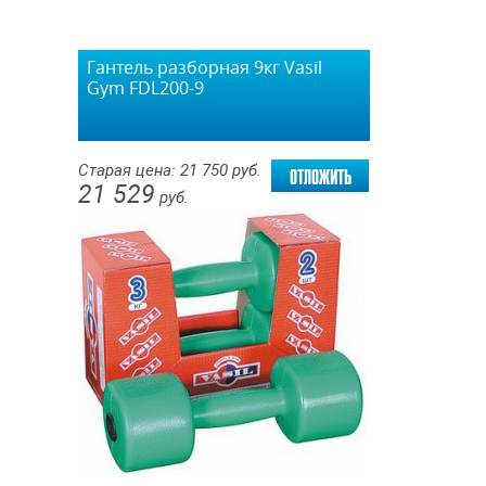
Гантель разборная 9кг Vasil
Gym FDL200-9
отложить
Старая цена:
21 750
руб.
21 529
руб.