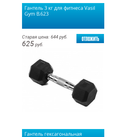
Гантель 3 кг для фитнеса Vasil
Gym В.623
отложить
Старая цена:
644
руб.
625
руб.
Гантель гексагональная