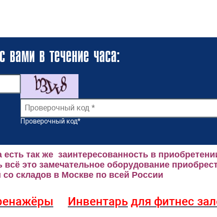
с вами в течение часа:
Проверочный код
*
 есть так же заинтересованность в приобретени
 всё это замечательное оборудование приобрест
со складов в Москве по всей России
ренажёры
Инвентарь
для фитнес за