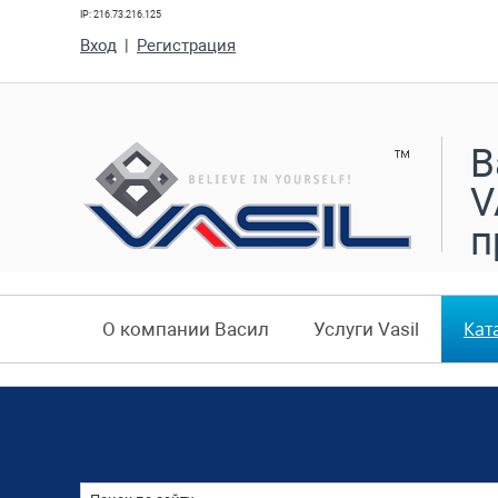
IP: 216.73.216.125
Вход
|
Регистрация
В
V
п
Кат
О компании Васил
Услуги Vasil