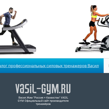
алог профессиональных силовых тренажеров Васил
Vasil-Gym.ru
Васил Жим "Россия + Казахстан" VASIL
GYM Официальный сайт производителя
тренажёров