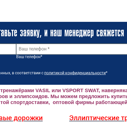
авьте заявку, и наш менеджер свяжется 
Ваш телефон
*
нных, в соответствии с
политикой конфиденциальности
*
 тренажёрами VASIL или VSPORT SWAT, наверняка
ров и эллипсоидов.
Мы можем предложить купить
ой спортдоставки, оптовой фирмы работающей 
вые дорожки
Эллиптические
т