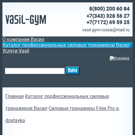
8(800)
200 60 84
Vasil-Gym
+7(343) 328 56 27
+7(7172)
69 59 25
vasil-gym-russia@mail.ru
О компании Васил
Каталог профессиональных силовых тренажеров Васил
Услуги Vasil
(
)
Ваша корзина
пуста
Главная
Каталог профессиональных силовых
тренажеров Васил
Силовые тренажеры Fitex Pro s-
dostavka