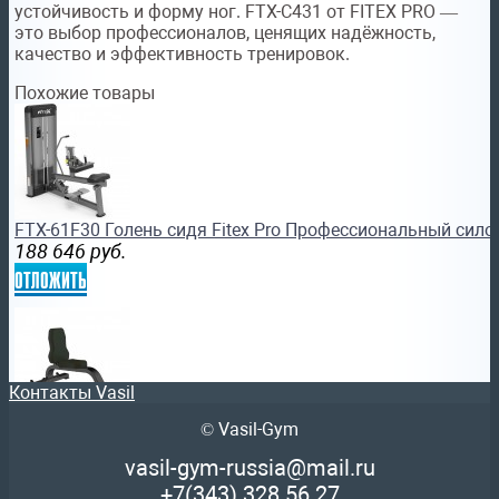
устойчивость и форму ног. FTX-C431 от FITEX PRO —
это выбор профессионалов, ценящих надёжность,
качество и эффективность тренировок.
Похожие товары
FTX-61F30 Голень сидя Fitex Pro Профессиональный сил
188 646
руб.
отложить
Контакты Vasil
© Vasil-Gym
FTX-FB38 Скамейка для жима сидя Fitex Pro Профессион
тренажер
vasil-gym-russia@mail.ru
25 725
руб.
+7(343)
328 56 27