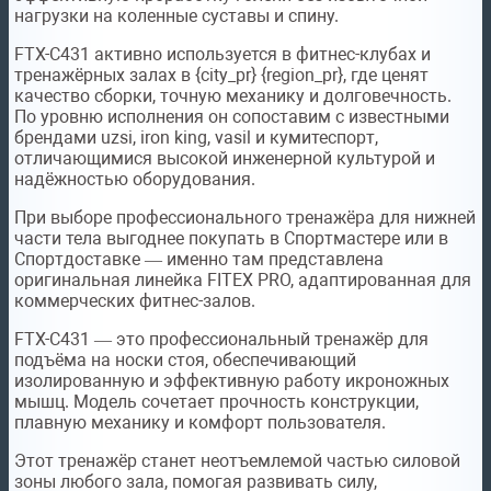
нагрузки на коленные суставы и спину.
FTX-C431 активно используется в фитнес-клубах и
тренажёрных залах в {city_pr} {region_pr}, где ценят
качество сборки, точную механику и долговечность.
По уровню исполнения он сопоставим с известными
брендами uzsi, iron king, vasil и кумитеспорт,
отличающимися высокой инженерной культурой и
надёжностью оборудования.
При выборе профессионального тренажёра для нижней
части тела выгоднее покупать в Спортмастере или в
Спортдоставке — именно там представлена
оригинальная линейка FITEX PRO, адаптированная для
коммерческих фитнес-залов.
FTX-C431 — это профессиональный тренажёр для
подъёма на носки стоя, обеспечивающий
изолированную и эффективную работу икроножных
мышц. Модель сочетает прочность конструкции,
плавную механику и комфорт пользователя.
Этот тренажёр станет неотъемлемой частью силовой
зоны любого зала, помогая развивать силу,