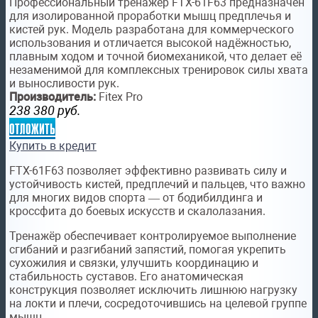
Профессиональный тренажёр FTX-61F63 предназначен
для изолированной проработки мышц предплечья и
кистей рук. Модель разработана для коммерческого
использования и отличается высокой надёжностью,
плавным ходом и точной биомеханикой, что делает её
незаменимой для комплексных тренировок силы хвата
и выносливости рук.
Производитель:
Fitex Pro
238 380
руб.
отложить
Купить в кредит
FTX-61F63 позволяет эффективно развивать силу и
устойчивость кистей, предплечий и пальцев, что важно
для многих видов спорта — от бодибилдинга и
кроссфита до боевых искусств и скалолазания.
Тренажёр обеспечивает контролируемое выполнение
сгибаний и разгибаний запястий, помогая укрепить
сухожилия и связки, улучшить координацию и
стабильность суставов. Его анатомическая
конструкция позволяет исключить лишнюю нагрузку
на локти и плечи, сосредоточившись на целевой группе
мышц.