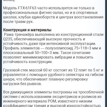
Модель FTX-61F63 часто используется не только в
профессиональных фитнес-залах, но и в спортивных
школах, клубах единоборств и центрах восстановления
после травм рук.
Конструкция и материалы
Рама тренажёра выполнена из конструкционной стали
Q235, обеспечивающей высокую прочность и
устойчивость даже при интенсивной эксплуатации.
Профиль элементов — полуэллипсоид 75×118×3 мм и
плоскоовальный 50×100×3 мм. Такое сочетание
позволяет минимизировать вибрации и повысить
устойчивость конструкции.
Грузовой стек массой 60 кг состоит из 12 плит по 5 кг и
управляется с помощью удобного селектора на гибком
шнуре, что обеспечивает плавную регулировку
нагрузки без рывков.
Все движущиеся элементы построены на трособлочной
системе с использованием эксцентриков и роликов из
инженерного материала POM, известного низким
коэффициентом трения и высокой износостойкостью.