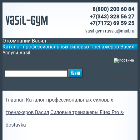
8(800)
200 60 84
Vasil-Gym
+7(343) 328 56 27
+7(7172)
69 59 25
vasil-gym-russia@mail.ru
О компании Васил
Каталог профессиональных силовых тренажеров Васил
Услуги Vasil
(
)
Ваша корзина
пуста
Главная
Каталог профессиональных силовых
тренажеров Васил
Силовые тренажеры Fitex Pro s-
dostavka