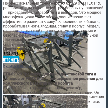
Профессиональный тренажёр FTX-82029 от FITEX PRO
разработан для выполнения трёх базовых упражнений
— приседаний, становой тяги и выпадов. Это мощное
многофункциональное оборудование позволяет
эффективно развивать силу, выносливость и баланс,
прорабатывая ноги, ягодицы, спину и корпус. Модель
отличается высокой прочностью, устойчивостью и
безопасной биомеханикой, что делает её идеальной
для коммерческих залов и профессиональных
спортивных центров.
Производитель:
Fitex Pro
134 831
руб.
отложить
Купить в кредит
FTX-82029 Тренажёр для приседа, становой тяги и
выпадов от FITEX PRO — универсальное решение для
комплексного развития ног и корпуса
FTX-82029 — это универсальный тренажёр,
сочетающий в себе функции нескольких станций. Он
позволяет выполнять классические базовые движения
с высокой амплитудой и точным контролем техники.
Благодаря отсутствию сложных регулировок и