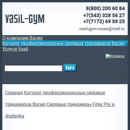
8(800)
200 60 84
Vasil-Gym
+7(343) 328 56 27
+7(7172)
69 59 25
vasil-gym-russia@mail.ru
О компании Васил
Каталог профессиональных силовых тренажеров Васил
Услуги Vasil
(
)
Ваша корзина
пуста
Главная
Каталог профессиональных силовых
тренажеров Васил
Силовые тренажеры Fitex Pro s-
dostavka