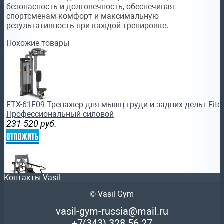
безопасность и долговечность, обеспечивая
спортсменам комфорт и максимальную
результативность при каждой тренировке.
Похожие товары
FTX-61F09 Тренажер для мышц груди и задних дельт Fitex
Профессиональный силовой
231 520
руб.
отложить
Контакты Vasil
© Vasil-Gym
FTX-FWL05 Жим от груди под углом вверх Fitex Pro Про
vasil-gym-russia@mail.ru
силовой тренажер
+7(343)
328 56 27